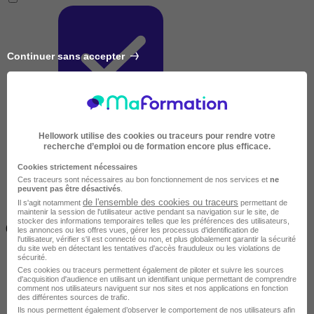
Continuer sans accepter
Très courte
Hellowork utilise des cookies ou traceurs pour rendre votre
recherche d’emploi ou de formation encore plus efficace.
Cookies strictement nécessaires
Ces traceurs sont nécessaires au bon fonctionnement de nos services et
ne
peuvent pas être désactivés
.
de l'ensemble des cookies ou traceurs
Il s'agit notamment
permettant de
maintenir la session de l'utilisateur active pendant sa navigation sur le site, de
Inférieur à 2 jours
stocker des informations temporaires telles que les préférences des utilisateurs,
(14h)
les annonces ou les offres vues, gérer les processus d'identification de
l'utilisateur, vérifier s'il est connecté ou non, et plus globalement garantir la sécurité
du site web en détectant les tentatives d'accès frauduleux ou les violations de
sécurité.
Ces cookies ou traceurs permettent également de piloter et suivre les sources
d'acquisition d'audience en utilisant un identifiant unique permettant de comprendre
comment nos utilisateurs naviguent sur nos sites et nos applications en fonction
des différentes sources de trafic.
Ils nous permettent également d’observer le comportement de nos utilisateurs afin