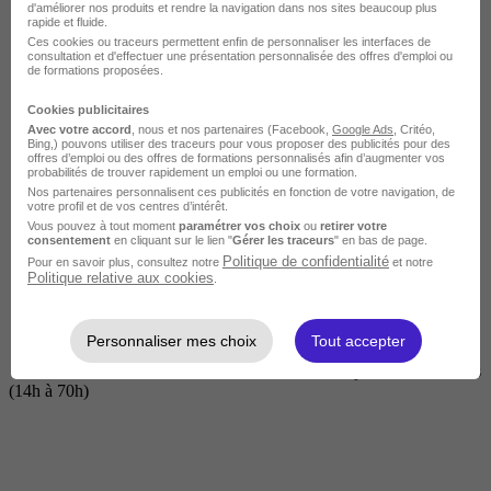
d'améliorer nos produits et rendre la navigation dans nos sites beaucoup plus
rapide et fluide.
Ces cookies ou traceurs permettent enfin de personnaliser les interfaces de
consultation et d'effectuer une présentation personnalisée des offres d'emploi ou
de formations proposées.
Cookies publicitaires
Avec votre accord
, nous et nos partenaires (Facebook,
Google Ads
, Critéo,
Bing,) pouvons utiliser des traceurs pour vous proposer des publicités pour des
offres d’emploi ou des offres de formations personnalisés afin d’augmenter vos
probabilités de trouver rapidement un emploi ou une formation.
Nos partenaires personnalisent ces publicités en fonction de votre navigation, de
Courte
votre profil et de vos centres d’intérêt.
Vous pouvez à tout moment
paramétrer vos choix
ou
retirer votre
consentement
en cliquant sur le lien "
Gérer les traceurs
" en bas de page.
Politique de confidentialité
Pour en savoir plus, consultez notre
et notre
Politique relative aux cookies
.
Personnaliser mes choix
Tout accepter
2 jours à 2 semaines
(14h à 70h)