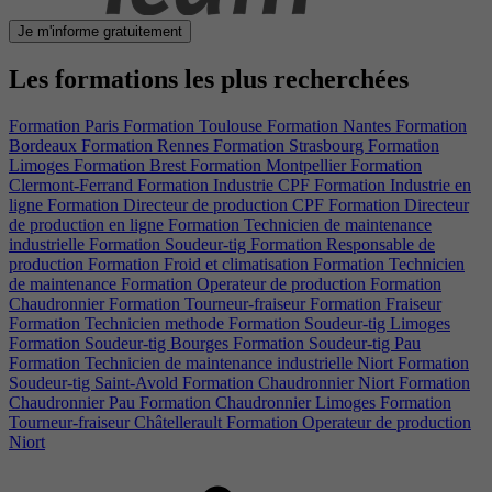
Je m'informe gratuitement
Les formations les plus recherchées
Formation Paris
Formation Toulouse
Formation Nantes
Formation
Bordeaux
Formation Rennes
Formation Strasbourg
Formation
Limoges
Formation Brest
Formation Montpellier
Formation
Clermont-Ferrand
Formation Industrie CPF
Formation Industrie en
ligne
Formation Directeur de production CPF
Formation Directeur
de production en ligne
Formation Technicien de maintenance
industrielle
Formation Soudeur-tig
Formation Responsable de
production
Formation Froid et climatisation
Formation Technicien
de maintenance
Formation Operateur de production
Formation
Chaudronnier
Formation Tourneur-fraiseur
Formation Fraiseur
Formation Technicien methode
Formation Soudeur-tig Limoges
Formation Soudeur-tig Bourges
Formation Soudeur-tig Pau
Formation Technicien de maintenance industrielle Niort
Formation
Soudeur-tig Saint-Avold
Formation Chaudronnier Niort
Formation
Chaudronnier Pau
Formation Chaudronnier Limoges
Formation
Tourneur-fraiseur Châtellerault
Formation Operateur de production
Niort