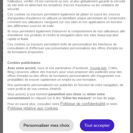
l'utilisateur, vérifier s'il est connecté ou non, et plus globalement garantir la sécurité
Les formations peuvent être qualifiantes ou diplômantes permettant
du site web en détectant les tentatives d'accès frauduleux ou les violations de
sécurité.
ainsi de valider des acquis ou de se réorienter. Les formations
Ces cookies ou traceurs permettent également de piloter et suivre les sources
peuvent être uniquement modulaires afin de réactualiser ses
d'acquisition d'audience en utilisant un identifiant unique permettant de comprendre
compétences.
comment nos utilisateurs naviguent sur nos sites et nos applications en fonction
des différentes sources de trafic.
L’Icam accompagne également les entreprises sur des métiers en
Ils nous permettent également d’observer le comportement de nos utilisateurs afin
d'améliorer nos produits et rendre la navigation dans nos sites beaucoup plus
tension, en mettant en place des parcours de formation en contrat de
rapide et fluide.
professionnalisation, ce qui constitue une alternative intéressante
Ces cookies ou traceurs permettent enfin de personnaliser les interfaces de
pour les entreprises qui rencontrent d’importantes difficultés de
consultation et d'effectuer une présentation personnalisée des offres d'emploi ou
recrutement.
de formations proposées.
Voir plus
Cookies publicitaires
Avec votre accord
, nous et nos partenaires (Facebook,
Google Ads
, Critéo,
Bing,) pouvons utiliser des traceurs pour vous proposer des publicités pour des
offres d’emploi ou des offres de formations personnalisés afin d’augmenter vos
probabilités de trouver rapidement un emploi ou une formation.
Nos partenaires personnalisent ces publicités en fonction de votre navigation, de
votre profil et de vos centres d’intérêt.
Vous pouvez à tout moment
paramétrer vos choix
ou
retirer votre
consentement
en cliquant sur le lien "
Gérer les traceurs
" en bas de page.
Politique de confidentialité
Pour en savoir plus, consultez notre
et notre
Politique relative aux cookies
.
Personnaliser mes choix
Tout accepter