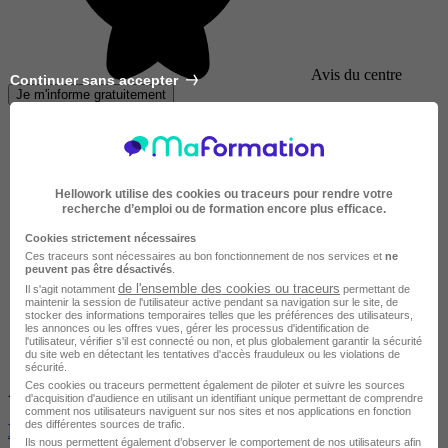
Avis du centre
Continuer sans accepter
Je m'informe gratuitement
Hellowork utilise des cookies ou traceurs pour rendre votre
recherche d’emploi ou de formation encore plus efficace.
Cookies strictement nécessaires
Ces traceurs sont nécessaires au bon fonctionnement de nos services et
ne
peuvent pas être désactivés
.
de l'ensemble des cookies ou traceurs
Il s'agit notamment
permettant de
maintenir la session de l'utilisateur active pendant sa navigation sur le site, de
stocker des informations temporaires telles que les préférences des utilisateurs,
les annonces ou les offres vues, gérer les processus d'identification de
l'utilisateur, vérifier s'il est connecté ou non, et plus globalement garantir la sécurité
du site web en détectant les tentatives d'accès frauduleux ou les violations de
sécurité.
Ces cookies ou traceurs permettent également de piloter et suivre les sources
Avis du centre
d'acquisition d'audience en utilisant un identifiant unique permettant de comprendre
comment nos utilisateurs naviguent sur nos sites et nos applications en fonction
des différentes sources de trafic.
Educateur comportementaliste canin et félin
Ils nous permettent également d’observer le comportement de nos utilisateurs afin