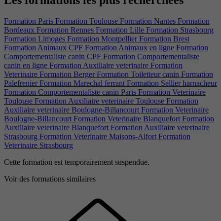
Formation Paris
Formation Toulouse
Formation Nantes
Formation
Bordeaux
Formation Rennes
Formation Lille
Formation Strasbourg
Formation Limoges
Formation Montpellier
Formation Brest
Formation Animaux CPF
Formation Animaux en ligne
Formation
Comportementaliste canin CPF
Formation Comportementaliste
canin en ligne
Formation Auxiliaire veterinaire
Formation
Veterinaire
Formation Berger
Formation Toiletteur canin
Formation
Palefrenier
Formation Marechal ferrant
Formation Sellier harnacheur
Formation Comportementaliste canin Paris
Formation Veterinaire
Toulouse
Formation Auxiliaire veterinaire Toulouse
Formation
Auxiliaire veterinaire Boulogne-Billancourt
Formation Veterinaire
Boulogne-Billancourt
Formation Veterinaire Blanquefort
Formation
Auxiliaire veterinaire Blanquefort
Formation Auxiliaire veterinaire
Strasbourg
Formation Veterinaire Maisons-Alfort
Formation
Veterinaire Strasbourg
Cette formation est temporairement suspendue.
Voir des formations similaires