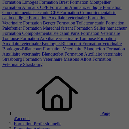
Formation Limoges
Formation Brest
Formation Montpellier
Formation Animaux CPF
Formation Animaux en ligne
Formation
Comportementaliste canin CPF
Formation Comportementaliste
canin en ligne
Formation Auxiliaire veterinaire
Formation
Veterinaire
Formation Berger
Formation Toiletteur canin
Formation
Palefrenier
Formation Marechal ferrant
Formation Sellier harnacheur
Formation Comportementaliste canin Paris
Formation Veterinaire
Toulouse
Formation Auxiliaire veterinaire Toulouse
Formation
Auxiliaire veterinaire Boulogne-Billancourt
Formation Veterinaire
Boulogne-Billancourt
Formation Veterinaire Blanquefort
Formation
Auxiliaire veterinaire Blanquefort
Formation Auxiliaire veterinaire
Strasbourg
Formation Veterinaire Maisons-Alfort
Formation
Veterinaire Strasbourg
Page
d'accueil
Formation Professionnelle
Formation Animaux