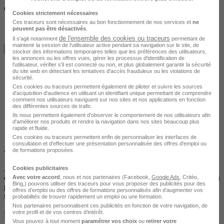
Ce qu'ils pensent de cette formation
Cookies strictement nécessaires
Ces traceurs sont nécessaires au bon fonctionnement de nos services et
ne
peuvent pas être désactivés
.
de l'ensemble des cookies ou traceurs
Il s'agit notamment
permettant de
maintenir la session de l'utilisateur active pendant sa navigation sur le site, de
Je m'informe gratuitement
stocker des informations temporaires telles que les préférences des utilisateurs,
les annonces ou les offres vues, gérer les processus d'identification de
l'utilisateur, vérifier s'il est connecté ou non, et plus globalement garantir la sécurité
du site web en détectant les tentatives d'accès frauduleux ou les violations de
sécurité.
Ces cookies ou traceurs permettent également de piloter et suivre les sources
d'acquisition d'audience en utilisant un identifiant unique permettant de comprendre
comment nos utilisateurs naviguent sur nos sites et nos applications en fonction
des différentes sources de trafic.
Ils nous permettent également d’observer le comportement de nos utilisateurs afin
d'améliorer nos produits et rendre la navigation dans nos sites beaucoup plus
Centre
rapide et fluide.
Ces cookies ou traceurs permettent enfin de personnaliser les interfaces de
consultation et d'effectuer une présentation personnalisée des offres d'emploi ou
À propos du centre Culture et Formation
de formations proposées.
Avec plus de
40 années d’expertise
, Culture et Formation est une
Cookies publicitaires
école privée d’enseignement à distance spécialisée dans le secteur du
Avec votre accord
, nous et nos partenaires (Facebook,
Google Ads
, Critéo,
Bing,) pouvons utiliser des traceurs pour vous proposer des publicités pour des
paramédical, de la petite enfance, du social , de la beauté, de la
offres d’emploi ou des offres de formations personnalisés afin d’augmenter vos
santé animale ou encore de la sécurité.
probabilités de trouver rapidement un emploi ou une formation.
Nos partenaires personnalisent ces publicités en fonction de votre navigation, de
votre profil et de vos centres d’intérêt.
Plus de 300 000 élèves lui ont fait confiance !
Vous pouvez à tout moment
paramétrer vos choix
ou
retirer votre