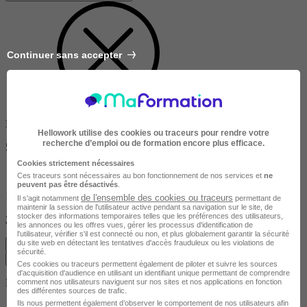
Continuer sans accepter
Dans un rayon de
Hellowork utilise des cookies ou traceurs pour rendre votre
recherche d’emploi ou de formation encore plus efficace.
50km
Cookies strictement nécessaires
Ces traceurs sont nécessaires au bon fonctionnement de nos services et
ne
peuvent pas être désactivés
.
10km
de l'ensemble des cookies ou traceurs
Il s'agit notamment
permettant de
maintenir la session de l'utilisateur active pendant sa navigation sur le site, de
stocker des informations temporaires telles que les préférences des utilisateurs,
200km
les annonces ou les offres vues, gérer les processus d'identification de
l'utilisateur, vérifier s'il est connecté ou non, et plus globalement garantir la sécurité
du site web en détectant les tentatives d'accès frauduleux ou les violations de
Effacer
sécurité.
Valider
Ces cookies ou traceurs permettent également de piloter et suivre les sources
d'acquisition d'audience en utilisant un identifiant unique permettant de comprendre
Durée de la formation
comment nos utilisateurs naviguent sur nos sites et nos applications en fonction
des différentes sources de trafic.
Ils nous permettent également d’observer le comportement de nos utilisateurs afin