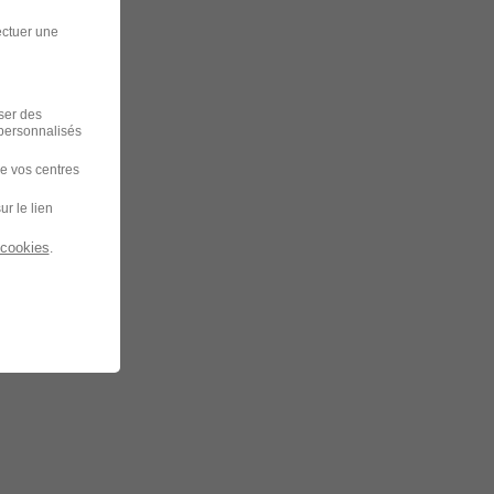
ectuer une
iser des
 personnalisés
de vos centres
ur le lien
 cookies
.