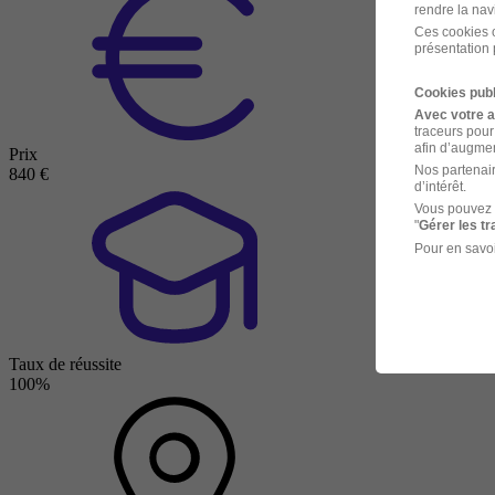
rendre la nav
Ces cookies o
présentation 
Cookies publ
Avec votre 
traceurs pour
afin d’augmen
Prix
Nos partenair
840 €
d’intérêt.
Vous pouvez 
"
Gérer les t
Pour en savoi
Taux de réussite
100%