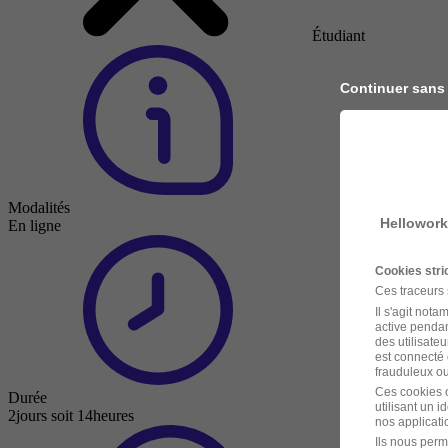
Étudiant
Continuer sans
Modalités
Hellowork
En ligne
Cookies str
Ces traceurs
Il s'agit not
active pendan
des utilisateu
est connecté 
frauduleux ou 
Ces cookies o
Durée
utilisant un 
2jours soit 14heures
nos applicatio
Ils nous perm