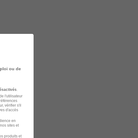
ploi ou de
ésactivés
.
 l'utilisateur
préférences
 vérifier s'il
ves d'accès
udience en
nos sites et
s produits et