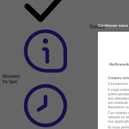
Continuer sans
Étudiant
Hellowork
Modalités
Cookies str
En ligne
Ces traceurs
Il s'agit not
active pendan
des utilisateu
est connecté 
frauduleux ou 
Ces cookies o
utilisant un 
nos applicatio
Ils nous perm