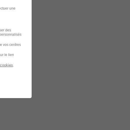
ectuer une
iser des
 personnalisés
de vos centres
ur le lien
 cookies
.