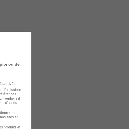
ploi ou de
ésactivés
.
 l'utilisateur
préférences
 vérifier s'il
ves d'accès
udience en
nos sites et
s produits et