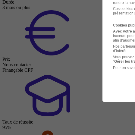
Durée
rendre la nav
3 mois ou plus
Ces cookies o
présentation 
Cookies publ
Avec votre 
traceurs pour
afin d’augmen
Nos partenair
d’intérêt.
Vous pouvez 
Prix
"
Gérer les t
Nous contacter
Pour en savoi
Finançable CPF
Taux de réussite
95%