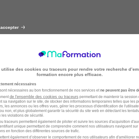
 accepter
 utilise des cookies ou traceurs pour rendre votre recherche d’em
formation encore plus efficace.
ictement nécessaires
 sont nécessaires au bon fonctionnement de nos services et
ne peuvent pas être d
de l'ensemble des cookies ou traceurs
amment
permettant de maintenir la session de
t sa navigation sur le site, de stocker des informations temporaires telles que les 
rs, les annonces ou les offres vues, gérer les processus d'identification de l'utilisateur,
ou non, et plus globalement garantir la sécurité du site web en détectant les tentati
les violations de sécurité.
u traceurs permettent également de piloter et suivre les sources d'acquisition d'a
identifiant unique permettant de comprendre comment nos utilisateurs naviguent sur 
ns en fonction des différentes sources de trafic.
ettent également d’observer le comportement de nos utilisateurs afin d'améliorer no