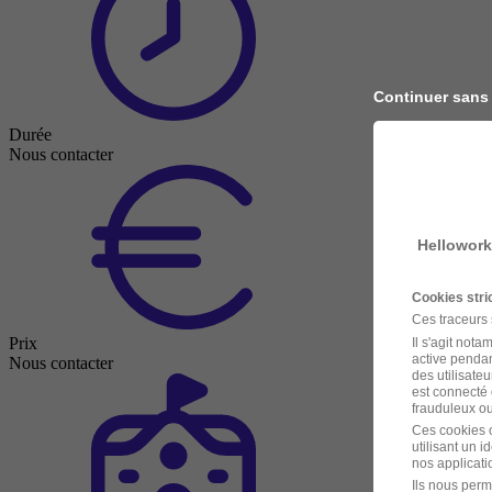
Continuer sans
Durée
Nous contacter
Hellowork
Cookies str
Ces traceurs
Prix
Il s'agit not
active pendan
Nous contacter
des utilisateu
est connecté 
frauduleux ou 
Ces cookies o
utilisant un 
nos applicatio
Ils nous perm