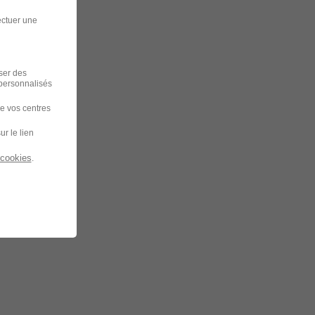
ectuer une
iser des
 personnalisés
de vos centres
ur le lien
 cookies
.