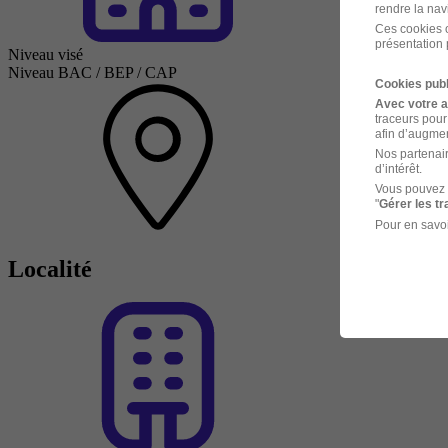
rendre la nav
Ces cookies o
présentation 
Niveau visé
Niveau BAC / BEP / CAP
Cookies publ
Avec votre 
traceurs pour
afin d’augmen
Nos partenair
d’intérêt.
Vous pouvez 
"
Gérer les t
Pour en savoi
Localité