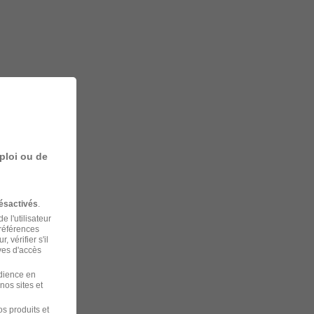
ploi ou de
ésactivés
.
 l'utilisateur
préférences
 vérifier s'il
ves d'accès
udience en
nos sites et
s produits et