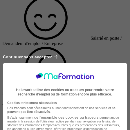
Salarié en poste /
Demandeur d'emploi / Entreprise
Continuer sans accepter
Hellowork utilise des cookies ou traceurs pour rendre votre
Finançable CPF
recherche d’emploi ou de formation encore plus efficace.
2650 €
Cookies strictement nécessaires
Ces traceurs sont nécessaires au bon fonctionnement de nos services et
ne
peuvent pas être désactivés
.
de l'ensemble des cookies ou traceurs
Il s'agit notamment
permettant de
maintenir la session de l'utilisateur active pendant sa navigation sur le site, de
stocker des informations temporaires telles que les préférences des utilisateurs,
les annonces ou les offres vues, gérer les processus d'identification de