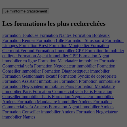
Je m'informe gratuitement
Les formations les plus recherchées
Formation Toulouse
Formation Nantes
Formation Bordeaux
Formation Rennes
Formation Lille
Formation Strasbourg
Formation
Limoges
Formation Brest
Formation Montpellier
Formation
Clermont-Ferrand
Formation Immobilier CPF
Formation Immobilier
en ligne
Formation Agent immobilier CPF
Formation Agent
immobilier en ligne
Formation Mandataire immobilier
Formation
Commercial vefa
Formation Negociateur immobilier
Formation
Conseiller immobilier
Formation Diagnostiqueur immobilier
Formation Gestionnaire locatif
Formation Syndic de copropriete
Formation Assistant immobilier
Formation Promotion immobiliere
Formation Negociateur immobilier Paris
Formation Mandataire
immobilier Paris
Formation Commercial vefa Paris
Formation
Conseiller immobilier Paris
Formation Negociateur immobilier
Amiens
Formation Mandataire immobilier Amiens
Formation
Commercial vefa Amiens
Formation Agent immobilier Amiens
Formation Conseiller immobilier Amiens
Formation Negociateur
immobilier Nantes