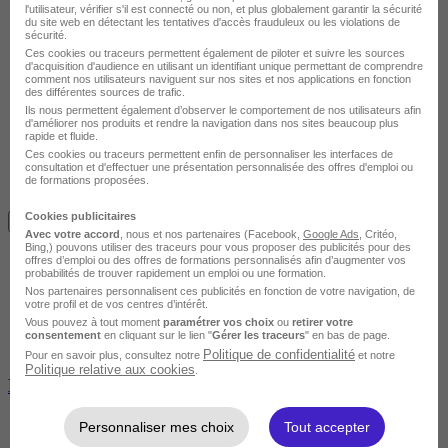
l'utilisateur, vérifier s'il est connecté ou non, et plus globalement garantir la sécurité
du site web en détectant les tentatives d'accès frauduleux ou les violations de
sécurité.
Ces cookies ou traceurs permettent également de piloter et suivre les sources
d'acquisition d'audience en utilisant un identifiant unique permettant de comprendre
comment nos utilisateurs naviguent sur nos sites et nos applications en fonction
des différentes sources de trafic.
Ils nous permettent également d’observer le comportement de nos utilisateurs afin
d'améliorer nos produits et rendre la navigation dans nos sites beaucoup plus
rapide et fluide.
Ces cookies ou traceurs permettent enfin de personnaliser les interfaces de
consultation et d'effectuer une présentation personnalisée des offres d'emploi ou
de formations proposées.
Avis du centre
Cookies publicitaires
Je m'informe gratuitement
Avec votre accord
, nous et nos partenaires (Facebook,
Google Ads
, Critéo,
Bing,) pouvons utiliser des traceurs pour vous proposer des publicités pour des
offres d’emploi ou des offres de formations personnalisés afin d’augmenter vos
probabilités de trouver rapidement un emploi ou une formation.
Nos partenaires personnalisent ces publicités en fonction de votre navigation, de
votre profil et de vos centres d’intérêt.
Vous pouvez à tout moment
paramétrer vos choix
ou
retirer votre
consentement
en cliquant sur le lien "
Gérer les traceurs
" en bas de page.
Politique de confidentialité
Pour en savoir plus, consultez notre
et notre
Politique relative aux cookies
.
Bachelor Responsable d'affaires immobilières
Personnaliser mes choix
Tout accepter