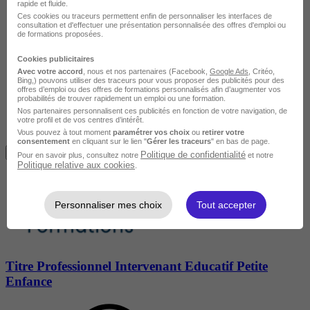
rapide et fluide.
Ces cookies ou traceurs permettent enfin de personnaliser les interfaces de
consultation et d'effectuer une présentation personnalisée des offres d'emploi ou
de formations proposées.
Cookies publicitaires
Avec votre accord
, nous et nos partenaires (Facebook,
Google Ads
, Critéo,
Bing,) pouvons utiliser des traceurs pour vous proposer des publicités pour des
offres d’emploi ou des offres de formations personnalisés afin d’augmenter vos
probabilités de trouver rapidement un emploi ou une formation.
Nos partenaires personnalisent ces publicités en fonction de votre navigation, de
votre profil et de vos centres d’intérêt.
Vous pouvez à tout moment
paramétrer vos choix
ou
retirer votre
Avis du centre
consentement
en cliquant sur le lien "
Gérer les traceurs
" en bas de page.
Je m'informe gratuitement
Politique de confidentialité
Pour en savoir plus, consultez notre
et notre
Politique relative aux cookies
.
Personnaliser mes choix
Tout accepter
Titre Professionnel Intervenant Educatif Petite
Enfance