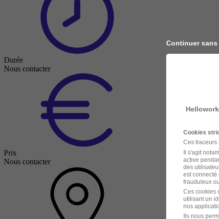
Continuer sans
Durée
Nous contacter
Hellowork
Cookies str
Ces traceurs
Prix
Il s'agit not
active pendan
Nous contacter
des utilisateu
est connecté 
frauduleux ou 
Ces cookies o
utilisant un 
nos applicatio
Ils nous perm