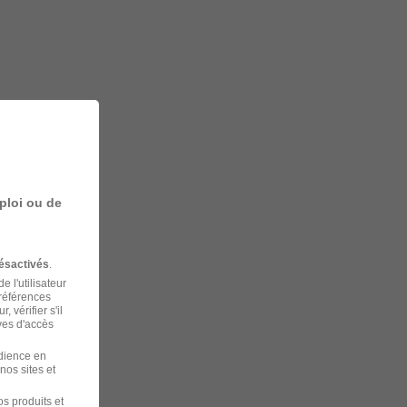
ploi ou de
ésactivés
.
 l'utilisateur
préférences
 vérifier s'il
ves d'accès
udience en
nos sites et
s produits et