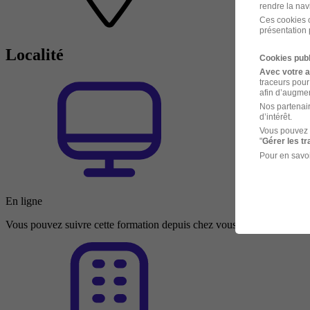
rendre la nav
Ces cookies o
présentation 
Localité
Cookies publ
Avec votre 
traceurs pour
afin d’augmen
Nos partenair
d’intérêt.
Vous pouvez 
"
Gérer les t
Pour en savoi
En ligne
Vous pouvez suivre cette formation depuis chez vous ou depuis n’impo