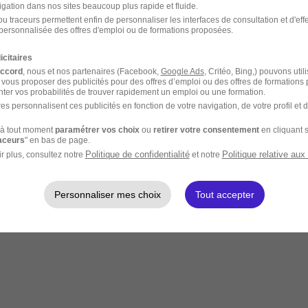
igation dans nos sites beaucoup plus rapide et fluide.
u traceurs permettent enfin de personnaliser les interfaces de consultation et d'eff
personnalisée des offres d'emploi ou de formations proposées.
icitaires
accord
, nous et nos partenaires (Facebook,
Google Ads
, Critéo, Bing,) pouvons util
 vous proposer des publicités pour des offres d’emploi ou des offres de formations
ter vos probabilités de trouver rapidement un emploi ou une formation.
es personnalisent ces publicités en fonction de votre navigation, de votre profil et 
à tout moment
paramétrer vos choix
ou
retirer votre consentement
en cliquant s
raceurs
" en bas de page.
Politique de confidentialité
Politique relative aux
r plus, consultez notre
et notre
Personnaliser mes choix
Tout accepter
rte quel endroit à distance.