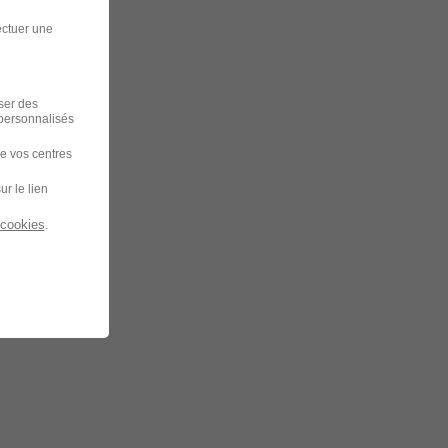
ectuer une
iser des
 personnalisés
de vos centres
ur le lien
 cookies
.