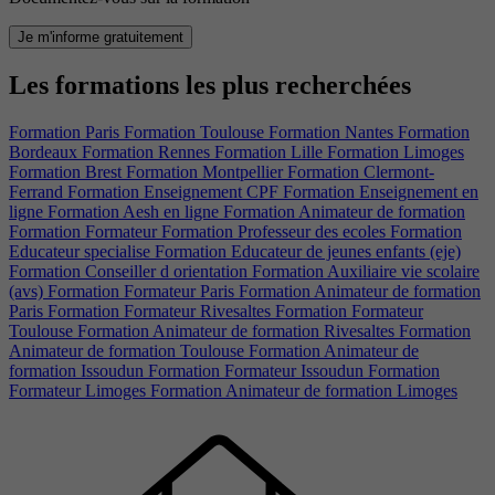
Je m'informe gratuitement
Les formations les plus recherchées
Formation Paris
Formation Toulouse
Formation Nantes
Formation
Bordeaux
Formation Rennes
Formation Lille
Formation Limoges
Formation Brest
Formation Montpellier
Formation Clermont-
Ferrand
Formation Enseignement CPF
Formation Enseignement en
ligne
Formation Aesh en ligne
Formation Animateur de formation
Formation Formateur
Formation Professeur des ecoles
Formation
Educateur specialise
Formation Educateur de jeunes enfants (eje)
Formation Conseiller d orientation
Formation Auxiliaire vie scolaire
(avs)
Formation Formateur Paris
Formation Animateur de formation
Paris
Formation Formateur Rivesaltes
Formation Formateur
Toulouse
Formation Animateur de formation Rivesaltes
Formation
Animateur de formation Toulouse
Formation Animateur de
formation Issoudun
Formation Formateur Issoudun
Formation
Formateur Limoges
Formation Animateur de formation Limoges