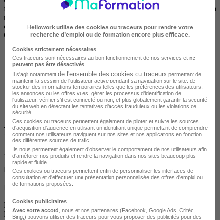
formés aux stratégies d'enseignement d'un ABA fonctionnel et sont à
même au terme des trois jours de pouvoir élaborer et mettre en
oeuvre des plans de leçons en Analyse Appliquée du
Hellowork utilise des cookies ou traceurs pour rendre votre
Comportement.
recherche d’emploi ou de formation encore plus efficace.
Cookies strictement nécessaires
Ces traceurs sont nécessaires au bon fonctionnement de nos services et
ne
peuvent pas être désactivés
.
de l'ensemble des cookies ou traceurs
Il s'agit notamment
permettant de
maintenir la session de l'utilisateur active pendant sa navigation sur le site, de
stocker des informations temporaires telles que les préférences des utilisateurs,
les annonces ou les offres vues, gérer les processus d'identification de
l'utilisateur, vérifier s'il est connecté ou non, et plus globalement garantir la sécurité
du site web en détectant les tentatives d'accès frauduleux ou les violations de
sécurité.
Ces cookies ou traceurs permettent également de piloter et suivre les sources
d'acquisition d'audience en utilisant un identifiant unique permettant de comprendre
Programme
comment nos utilisateurs naviguent sur nos sites et nos applications en fonction
des différentes sources de trafic.
Ils nous permettent également d’observer le comportement de nos utilisateurs afin
1er JOUR
d'améliorer nos produits et rendre la navigation dans nos sites beaucoup plus
rapide et fluide.
Matin:
Ces cookies ou traceurs permettent enfin de personnaliser les interfaces de
consultation et d'effectuer une présentation personnalisée des offres d'emploi ou
de formations proposées.
Introduction à la formation
Cookies publicitaires
Présentation des objectifs de l'atelier
Avec votre accord
, nous et nos partenaires (Facebook,
Google Ads
, Critéo,
Définition de l'ABA
Bing,) pouvons utiliser des traceurs pour vous proposer des publicités pour des