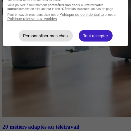
Vous pouvez à tout moment
paramétrer vos choix
ou
retirer votre
consentement
en cliquant sur le lien "
Gérer les traceurs
" en bas de page.
Politique de confidentialité
Pour en savoir plus, consultez notre
et notre
Politique relative aux cookies
.
Personnaliser mes choix
Tout accepter
20 métiers adaptés au télétravail