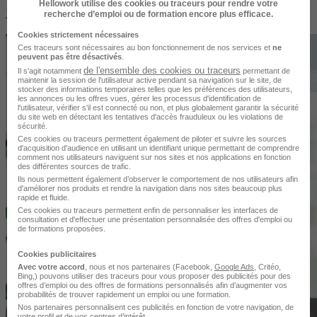
Hellowork utilise des cookies ou traceurs pour rendre votre
10 métiers de la santé qui recrutent
recherche d’emploi ou de formation encore plus efficace.
Cookies strictement nécessaires
Ces traceurs sont nécessaires au bon fonctionnement de nos services et
ne
peuvent pas être désactivés
.
de l'ensemble des cookies ou traceurs
Il s'agit notamment
permettant de
maintenir la session de l'utilisateur active pendant sa navigation sur le site, de
stocker des informations temporaires telles que les préférences des utilisateurs,
les annonces ou les offres vues, gérer les processus d'identification de
l'utilisateur, vérifier s'il est connecté ou non, et plus globalement garantir la sécurité
du site web en détectant les tentatives d'accès frauduleux ou les violations de
sécurité.
Ces cookies ou traceurs permettent également de piloter et suivre les sources
d'acquisition d'audience en utilisant un identifiant unique permettant de comprendre
comment nos utilisateurs naviguent sur nos sites et nos applications en fonction
des différentes sources de trafic.
Ils nous permettent également d’observer le comportement de nos utilisateurs afin
d'améliorer nos produits et rendre la navigation dans nos sites beaucoup plus
rapide et fluide.
Ces cookies ou traceurs permettent enfin de personnaliser les interfaces de
consultation et d'effectuer une présentation personnalisée des offres d'emploi ou
de formations proposées.
Cookies publicitaires
Avec votre accord
, nous et nos partenaires (Facebook,
Google Ads
, Critéo,
Bing,) pouvons utiliser des traceurs pour vous proposer des publicités pour des
offres d’emploi ou des offres de formations personnalisés afin d’augmenter vos
probabilités de trouver rapidement un emploi ou une formation.
Nos partenaires personnalisent ces publicités en fonction de votre navigation, de
votre profil et de vos centres d’intérêt.