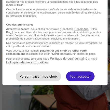
d'améliorer nos produits et rendre la navigation dans nos sites beaucoup plus
rapide et fluide.
Ces cookies ou traceurs permettent enfin de personnaliser les interfaces de
consultation et d'effectuer une présentation personnalisée des offres d'emploi ou
de formations proposées.
Cookies publicitaires
Avec votre accord
, nous et nos partenaires (Facebook,
Google Ads
, Critéo,
Bing,) pouvons utiliser des traceurs pour vous proposer des publicités pour des
offres d’emploi ou des offres de formations personnalisés afin d’augmenter vos
probabilités de trouver rapidement un emploi ou une formation.
Nos partenaires personnalisent ces publicités en fonction de votre navigation, de
votre profil et de vos centres d’intérêt.
Vous pouvez à tout moment
paramétrer vos choix
ou
retirer votre
consentement
en cliquant sur le lien "
Gérer les traceurs
" en bas de page.
Politique de confidentialité
Pour en savoir plus, consultez notre
et notre
Politique relative aux cookies
.
Personnaliser mes choix
Tout accepter