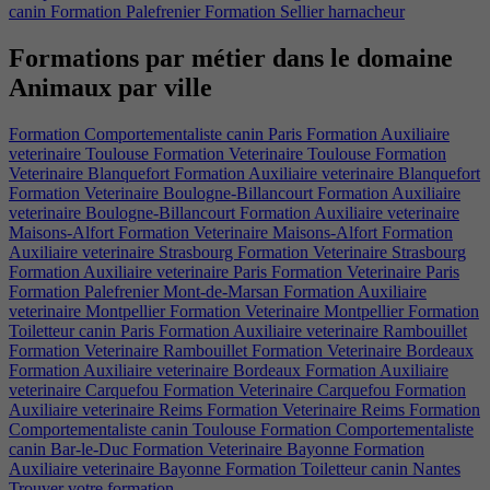
canin
Formation Palefrenier
Formation Sellier harnacheur
Formations par métier dans le domaine
Animaux par ville​
Formation Comportementaliste canin Paris
Formation Auxiliaire
veterinaire Toulouse
Formation Veterinaire Toulouse
Formation
Veterinaire Blanquefort
Formation Auxiliaire veterinaire Blanquefort
Formation Veterinaire Boulogne-Billancourt
Formation Auxiliaire
veterinaire Boulogne-Billancourt
Formation Auxiliaire veterinaire
Maisons-Alfort
Formation Veterinaire Maisons-Alfort
Formation
Auxiliaire veterinaire Strasbourg
Formation Veterinaire Strasbourg
Formation Auxiliaire veterinaire Paris
Formation Veterinaire Paris
Formation Palefrenier Mont-de-Marsan
Formation Auxiliaire
veterinaire Montpellier
Formation Veterinaire Montpellier
Formation
Toiletteur canin Paris
Formation Auxiliaire veterinaire Rambouillet
Formation Veterinaire Rambouillet
Formation Veterinaire Bordeaux
Formation Auxiliaire veterinaire Bordeaux
Formation Auxiliaire
veterinaire Carquefou
Formation Veterinaire Carquefou
Formation
Auxiliaire veterinaire Reims
Formation Veterinaire Reims
Formation
Comportementaliste canin Toulouse
Formation Comportementaliste
canin Bar-le-Duc
Formation Veterinaire Bayonne
Formation
Auxiliaire veterinaire Bayonne
Formation Toiletteur canin Nantes
Trouver votre formation