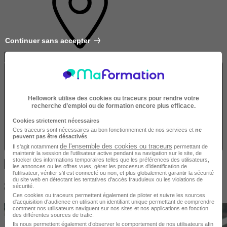
Continuer sans accepter
Effacer le contenu du champ
Hellowork utilise des cookies ou traceurs pour rendre votre
recherche d’emploi ou de formation encore plus efficace.
Cookies strictement nécessaires
Ces traceurs sont nécessaires au bon fonctionnement de nos services et
ne
peuvent pas être désactivés
.
de l'ensemble des cookies ou traceurs
Il s'agit notamment
permettant de
maintenir la session de l'utilisateur active pendant sa navigation sur le site, de
stocker des informations temporaires telles que les préférences des utilisateurs,
Trouvez votre formation
les annonces ou les offres vues, gérer les processus d'identification de
l'utilisateur, vérifier s'il est connecté ou non, et plus globalement garantir la sécurité
du site web en détectant les tentatives d'accès frauduleux ou les violations de
S'informer sur le sujet Animaux
sécurité.
Ces cookies ou traceurs permettent également de piloter et suivre les sources
d'acquisition d'audience en utilisant un identifiant unique permettant de comprendre
comment nos utilisateurs naviguent sur nos sites et nos applications en fonction
des différentes sources de trafic.
Ils nous permettent également d’observer le comportement de nos utilisateurs afin