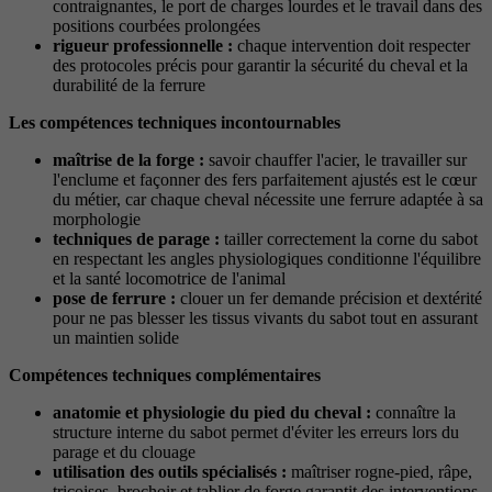
contraignantes, le port de charges lourdes et le travail dans des
positions courbées prolongées
rigueur professionnelle :
chaque intervention doit respecter
des protocoles précis pour garantir la sécurité du cheval et la
durabilité de la ferrure
Les compétences techniques incontournables
maîtrise de la forge :
savoir chauffer l'acier, le travailler sur
l'enclume et façonner des fers parfaitement ajustés est le cœur
du métier, car chaque cheval nécessite une ferrure adaptée à sa
morphologie
techniques de parage :
tailler correctement la corne du sabot
en respectant les angles physiologiques conditionne l'équilibre
et la santé locomotrice de l'animal
pose de ferrure :
clouer un fer demande précision et dextérité
pour ne pas blesser les tissus vivants du sabot tout en assurant
un maintien solide
Compétences techniques complémentaires
anatomie et physiologie du pied du cheval :
connaître la
structure interne du sabot permet d'éviter les erreurs lors du
parage et du clouage
utilisation des outils spécialisés :
maîtriser rogne-pied, râpe,
tricoises, brochoir et tablier de forge garantit des interventions