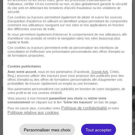
l'utilisateur, vérifier s'il est connecté ou non, et plus globalement garantir la sécurité
Effacer le contenu du champ
du site web en détectant les tentatives d'accès frauduleux ou les violations de
sécurité.
Ces cookies ou traceurs permettent également de piloter et suivre les sources
d'acquisition d'audience en utilisant un identifiant unique permettant de comprendre
comment nos utilisateurs naviguent sur nos sites et nos applications en fonction
des différentes sources de trafic.
Ils nous permettent également d’observer le comportement de nos utilisateurs afin
d'améliorer nos produits et rendre la navigation dans nos sites beaucoup plus
rapide et fluide.
Ces cookies ou traceurs permettent enfin de personnaliser les interfaces de
consultation et d'effectuer une présentation personnalisée des offres d'emploi ou
de formations proposées.
Trouvez votre formation
Cookies publicitaires
Avec votre accord
, nous et nos partenaires (Facebook,
Google Ads
, Critéo,
S'informer sur le sujet Animaux
Bing,) pouvons utiliser des traceurs pour vous proposer des publicités pour des
offres d’emploi ou des offres de formations personnalisés afin d’augmenter vos
probabilités de trouver rapidement un emploi ou une formation.
Nos partenaires personnalisent ces publicités en fonction de votre navigation, de
votre profil et de vos centres d’intérêt.
Vous pouvez à tout moment
paramétrer vos choix
ou
retirer votre
consentement
en cliquant sur le lien "
Gérer les traceurs
" en bas de page.
Politique de confidentialité
Pour en savoir plus, consultez notre
et notre
Politique relative aux cookies
.
Personnaliser mes choix
Tout accepter