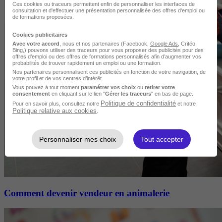
Ces cookies ou traceurs permettent enfin de personnaliser les interfaces de
consultation et d'effectuer une présentation personnalisée des offres d'emploi ou
de formations proposées.
Cookies publicitaires
Avec votre accord
, nous et nos partenaires (Facebook,
Google Ads
, Critéo,
Bing,) pouvons utiliser des traceurs pour vous proposer des publicités pour des
offres d’emploi ou des offres de formations personnalisés afin d’augmenter vos
probabilités de trouver rapidement un emploi ou une formation.
Nos partenaires personnalisent ces publicités en fonction de votre navigation, de
votre profil et de vos centres d’intérêt.
Vous pouvez à tout moment
paramétrer vos choix
ou
retirer votre
consentement
en cliquant sur le lien "
Gérer les traceurs
" en bas de page.
Politique de confidentialité
Pour en savoir plus, consultez notre
et notre
Politique relative aux cookies
.
Personnaliser mes choix
Tout accepter
Comment devenir vendeur en animalerie