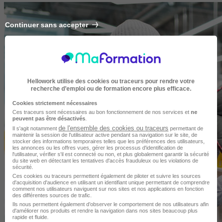
Continuer sans accepter
Hellowork utilise des cookies ou traceurs pour rendre votre
recherche d’emploi ou de formation encore plus efficace.
Cookies strictement nécessaires
Ces traceurs sont nécessaires au bon fonctionnement de nos services et
ne
peuvent pas être désactivés
.
de l'ensemble des cookies ou traceurs
Il s'agit notamment
permettant de
maintenir la session de l'utilisateur active pendant sa navigation sur le site, de
stocker des informations temporaires telles que les préférences des utilisateurs,
les annonces ou les offres vues, gérer les processus d'identification de
l'utilisateur, vérifier s'il est connecté ou non, et plus globalement garantir la sécurité
du site web en détectant les tentatives d'accès frauduleux ou les violations de
sécurité.
Ces cookies ou traceurs permettent également de piloter et suivre les sources
d'acquisition d'audience en utilisant un identifiant unique permettant de comprendre
comment nos utilisateurs naviguent sur nos sites et nos applications en fonction
des différentes sources de trafic.
Ils nous permettent également d’observer le comportement de nos utilisateurs afin
d'améliorer nos produits et rendre la navigation dans nos sites beaucoup plus
rapide et fluide.