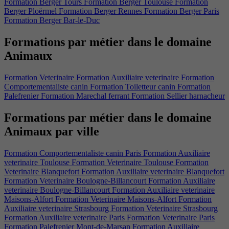
Formation Berger Tours
Formation Berger Toulouse
Formation
Berger Ploërmel
Formation Berger Rennes
Formation Berger Paris
Formation Berger Bar-le-Duc
Formations par métier dans le domaine
Animaux
Formation Veterinaire
Formation Auxiliaire veterinaire
Formation
Comportementaliste canin
Formation Toiletteur canin
Formation
Palefrenier
Formation Marechal ferrant
Formation Sellier harnacheur
Formations par métier dans le domaine
Animaux par ville​
Formation Comportementaliste canin Paris
Formation Auxiliaire
veterinaire Toulouse
Formation Veterinaire Toulouse
Formation
Veterinaire Blanquefort
Formation Auxiliaire veterinaire Blanquefort
Formation Veterinaire Boulogne-Billancourt
Formation Auxiliaire
veterinaire Boulogne-Billancourt
Formation Auxiliaire veterinaire
Maisons-Alfort
Formation Veterinaire Maisons-Alfort
Formation
Auxiliaire veterinaire Strasbourg
Formation Veterinaire Strasbourg
Formation Auxiliaire veterinaire Paris
Formation Veterinaire Paris
Formation Palefrenier Mont-de-Marsan
Formation Auxiliaire