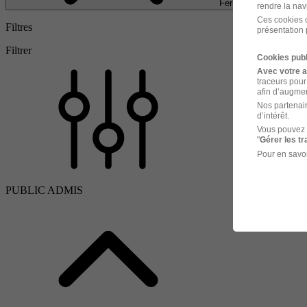
Fermer
rendre la nav
Ces cookies o
Filtres
présentation 
Filtrer
Cookies publ
Avec votre 
traceurs pour
afin d’augmen
Nos partenair
d’intérêt.
Vous pouvez 
"
Gérer les t
Pour en savoi
PUBLIC ADMIS