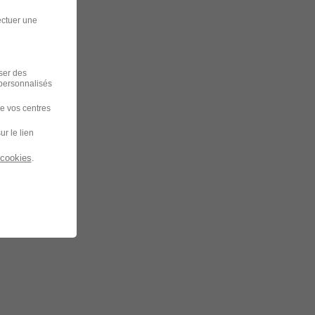
ectuer une
iser des
 personnalisés
de vos centres
ur le lien
 cookies
.