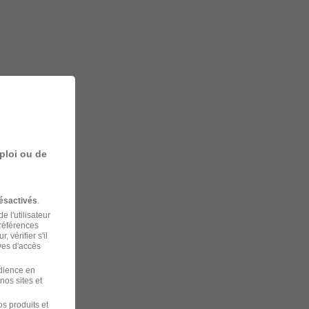
ploi ou de
ésactivés
.
 l'utilisateur
préférences
 vérifier s'il
ves d'accès
udience en
nos sites et
s produits et