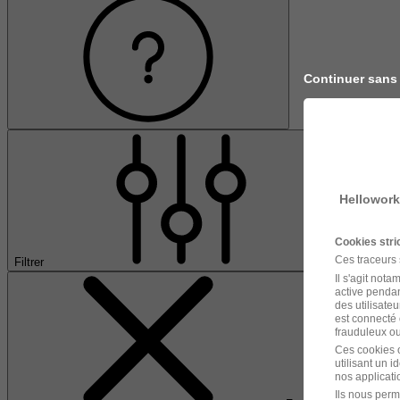
Continuer sans
Hellowork
Cookies str
Ces traceurs
Filtrer
Il s'agit not
active pendan
des utilisateu
est connecté 
frauduleux ou 
Ces cookies o
utilisant un 
nos applicatio
Ils nous perm