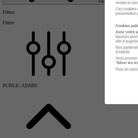
Fermer
rendre la nav
Ces cookies o
Filtres
présentation 
Filtrer
Cookies publ
Avec votre 
traceurs pour
afin d’augmen
Nos partenair
d’intérêt.
Vous pouvez 
"
Gérer les t
Pour en savoi
PUBLIC ADMIS