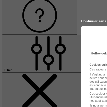
Continuer sans
Hellowork
Cookies str
Ces traceurs
Filtrer
Il s'agit not
active pendan
des utilisateu
est connecté 
frauduleux ou 
Ces cookies o
utilisant un 
nos applicatio
Ils nous perm