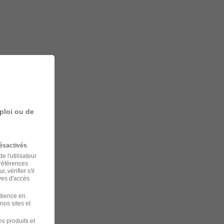
ploi ou de
ésactivés
.
 l'utilisateur
préférences
 vérifier s'il
ves d'accès
udience en
nos sites et
s produits et