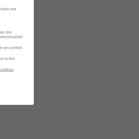
ectuer une
iser des
 personnalisés
de vos centres
ur le lien
 cookies
.