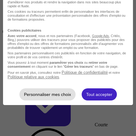
d'améliorer nos produits et rendre la navigation dans nos sites beaucoup plus
rapide et fluide.
Ces cookies ou traceurs permettent enfin de personnaliser les interfaces de
consultation et d'effectuer une présentation personnalisée des offres d'emploi ou
de formations proposées.
Inférieur à 2 jours
Cookies publicitaires
(14h)
Avec votre accord
, nous et nos partenaires (Facebook,
Google Ads
, Critéo,
Bing,) pouvons utiliser des traceurs pour vous proposer des publicités pour des
offres d’emploi ou des offres de formations personnalisés afin d’augmenter vos
probabilités de trouver rapidement un emploi ou une formation.
Nos partenaires personnalisent ces publicités en fonction de votre navigation, de
votre profil et de vos centres d’intérêt.
Vous pouvez à tout moment
paramétrer vos choix
ou
retirer votre
consentement
en cliquant sur le lien "
Gérer les traceurs
" en bas de page.
Politique de confidentialité
Pour en savoir plus, consultez notre
et notre
Politique relative aux cookies
.
Personnaliser mes choix
Tout accepter
Courte