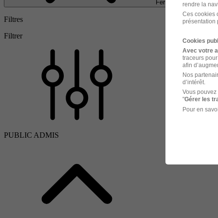
Fermer
rendre la nav
Ces cookies o
Filtres
présentation 
Filtrer
Cookies publ
Avec votre 
traceurs pour
afin d’augmen
Nos partenair
d’intérêt.
Vous pouvez 
"
Gérer les t
Pour en savoi
PUBLIC ADMIS