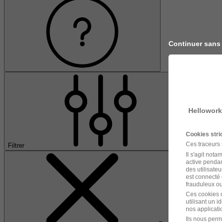
Continuer sans
Hellowork
Cookies str
Ces traceurs
Filtrer
Il s'agit not
active pendan
des utilisateu
est connecté 
frauduleux ou 
Ces cookies o
utilisant un 
nos applicatio
Ils nous perm