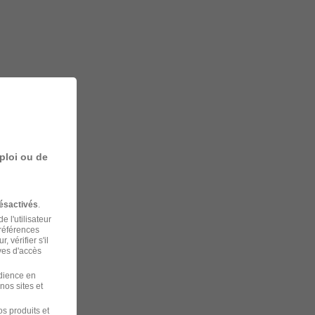
ploi ou de
ésactivés
.
 l'utilisateur
préférences
 vérifier s'il
ves d'accès
udience en
nos sites et
s produits et