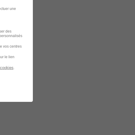
ectuer une
iser des
 personnalisés
de vos centres
ur le lien
 cookies
.