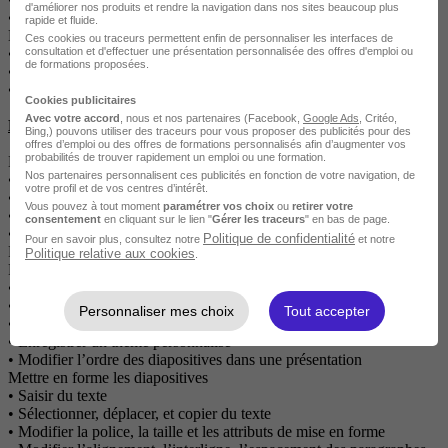
d'améliorer nos produits et rendre la navigation dans nos sites beaucoup plus
• Importer des données
rapide et fluide.
Les Macros
Ces cookies ou traceurs permettent enfin de personnaliser les interfaces de
consultation et d'effectuer une présentation personnalisée des offres d'emploi ou
• Enregistrer une macro-commande
de formations proposées.
• Modifier le raccourci d’une macro-commande
• Visualiser et modifier une macro-commande
Cookies publicitaires
Avec votre accord
, nous et nos partenaires (Facebook,
Google Ads
, Critéo,
Détails du Module Powerpoint :
Bing,) pouvons utiliser des traceurs pour vous proposer des publicités pour des
offres d’emploi ou des offres de formations personnalisés afin d’augmenter vos
probabilités de trouver rapidement un emploi ou une formation.
Les règles de la présentation
Nos partenaires personnalisent ces publicités en fonction de votre navigation, de
• Les règles d’écriture sur les visuels à présenter
votre profil et de vos centres d’intérêt.
• Les polices de caractères
Vous pouvez à tout moment
paramétrer vos choix
ou
retirer votre
• Les couleurs
consentement
en cliquant sur le lien "
Gérer les traceurs
" en bas de page.
• Une présentation réussie
Politique de confidentialité
Pour en savoir plus, consultez notre
et notre
Prise en main
Politique relative aux cookies
.
Personnaliser et modifier d'une présentation
• Créer votre première présentation
• Appliquer un thème
Personnaliser mes choix
Tout accepter
• Modifier le jeu de couleurs et de polices d’un thème
• Enregistrer un thème personnalisé
• Modifier l’ordre des diapositives dans une présentation
Mettre en forme les diapositives
• Saisir du texte
• Sélectionner, déplacer, et copier du texte
• Modifier la police, la taille et les attributs de mise en forme