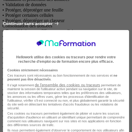
• Validation de données
• Protéger, déprotéger une feuille
• Protéger certaines cellules
• Protéger, déprotéger un classeur
Continuer sans accepter
Consolidation des données
• Consolidation par référence avec liaison
• Consolidation par référence sans liaison
• Consolidation par libellés
Analyses et simulations
• Valeur cible
Hellowork utilise des cookies ou traceurs pour rendre votre
• Analyse d’hypothèses
recherche d’emploi ou de formation encore plus efficace.
• Solveur
• Scénarios
Cookies strictement nécessaires
Images et dessins
Ces traceurs sont nécessaires au bon fonctionnement de nos services et
ne
• Insérer une image
peuvent pas être désactivés
.
• Dessiner des objets graphiques
de l'ensemble des cookies ou traceurs
Il s'agit notamment
permettant de
• WordArt
maintenir la session de l'utilisateur active pendant sa navigation sur le site, de
stocker des informations temporaires telles que les préférences des utilisateurs,
Outils divers
les annonces ou les offres vues, gérer les processus d'identification de
• Vérifier l’orthographe
l'utilisateur, vérifier s'il est connecté ou non, et plus globalement garantir la sécurité
du site web en détectant les tentatives d'accès frauduleux ou les violations de
• Rechercher et remplacer
sécurité.
• Associer un commentaire
Ces cookies ou traceurs permettent également de piloter et suivre les sources
• Fractionner une feuille de calcul
d'acquisition d'audience en utilisant un identifiant unique permettant de comprendre
Import, export, échanges de données
comment nos utilisateurs naviguent sur nos sites et nos applications en fonction
des différentes sources de trafic.
• Exporter un tableau Excel vers Word
Ils nous permettent également d’observer le comportement de nos utilisateurs afin
• Exporter un graphique Excel vers Word