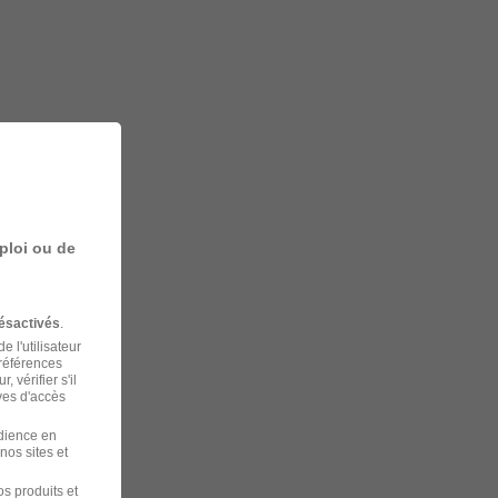
ploi ou de
ésactivés
.
 l'utilisateur
préférences
 vérifier s'il
ves d'accès
udience en
nos sites et
s produits et