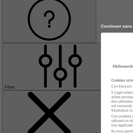
Continuer sans
Hellowork
Cookies str
Ces traceurs
Filtrer
Il s'agit not
active pendan
des utilisateu
est connecté 
frauduleux ou 
Ces cookies o
utilisant un 
nos applicatio
Ils nous perm