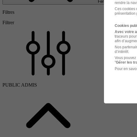
Fermer
rendre la nav
Ces cookies o
Filtres
présentation 
Filtrer
Cookies publ
Avec votre 
traceurs pour
afin d’augmen
Nos partenair
d’intérêt.
Vous pouvez 
"
Gérer les t
Pour en savoi
PUBLIC ADMIS