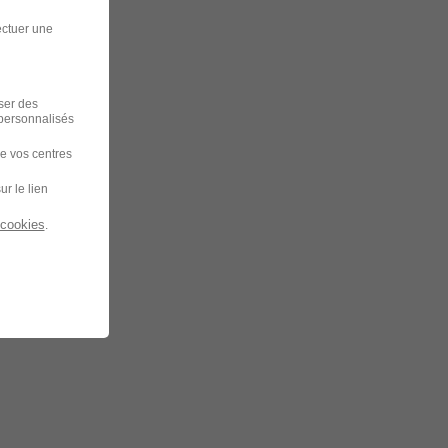
ectuer une
iser des
 personnalisés
de vos centres
ur le lien
 cookies
.