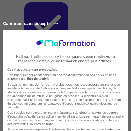
Continuer sans accepter
Très courte
Hellowork utilise des cookies ou traceurs pour rendre votre
recherche d’emploi ou de formation encore plus efficace.
Cookies strictement nécessaires
Ces traceurs sont nécessaires au bon fonctionnement de nos services et
ne
peuvent pas être désactivés
.
de l'ensemble des cookies ou traceurs
Il s'agit notamment
permettant de
maintenir la session de l'utilisateur active pendant sa navigation sur le site, de
Inférieur à 2 jours
stocker des informations temporaires telles que les préférences des utilisateurs,
(14h)
les annonces ou les offres vues, gérer les processus d'identification de
l'utilisateur, vérifier s'il est connecté ou non, et plus globalement garantir la sécurité
du site web en détectant les tentatives d'accès frauduleux ou les violations de
sécurité.
Ces cookies ou traceurs permettent également de piloter et suivre les sources
d'acquisition d'audience en utilisant un identifiant unique permettant de comprendre
comment nos utilisateurs naviguent sur nos sites et nos applications en fonction
des différentes sources de trafic.
Ils nous permettent également d’observer le comportement de nos utilisateurs afin