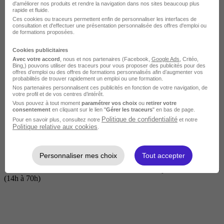
d'améliorer nos produits et rendre la navigation dans nos sites beaucoup plus
rapide et fluide.
Ces cookies ou traceurs permettent enfin de personnaliser les interfaces de
consultation et d'effectuer une présentation personnalisée des offres d'emploi ou
de formations proposées.
Cookies publicitaires
Avec votre accord
, nous et nos partenaires (Facebook,
Google Ads
, Critéo,
Bing,) pouvons utiliser des traceurs pour vous proposer des publicités pour des
offres d’emploi ou des offres de formations personnalisés afin d’augmenter vos
probabilités de trouver rapidement un emploi ou une formation.
Nos partenaires personnalisent ces publicités en fonction de votre navigation, de
Courte
votre profil et de vos centres d’intérêt.
Vous pouvez à tout moment
paramétrer vos choix
ou
retirer votre
consentement
en cliquant sur le lien "
Gérer les traceurs
" en bas de page.
Politique de confidentialité
Pour en savoir plus, consultez notre
et notre
Politique relative aux cookies
.
Personnaliser mes choix
Tout accepter
2 jours à 2 semaines
(14h à 70h)