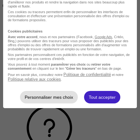
d'améliorer nos produits et rendre la navigation dans nos sites beaucoup plus
( 70h à 560h)
rapide et fluide.
Ces cookies ou traceurs permettent enfin de personnaliser les interfaces de
consultation et d'effectuer une présentation personnalisée des offres d'emploi ou
de formations proposées.
Cookies publicitaires
Avec votre accord
, nous et nos partenaires (Facebook,
Google Ads
, Critéo,
Bing,) pouvons utiliser des traceurs pour vous proposer des publicités pour des
offres d’emploi ou des offres de formations personnalisés afin d’augmenter vos
probabilités de trouver rapidement un emploi ou une formation.
Nos partenaires personnalisent ces publicités en fonction de votre navigation, de
votre profil et de vos centres d’intérêt.
Vous pouvez à tout moment
paramétrer vos choix
ou
retirer votre
consentement
en cliquant sur le lien "
Gérer les traceurs
" en bas de page.
Politique de confidentialité
Pour en savoir plus, consultez notre
et notre
Politique relative aux cookies
.
Personnaliser mes choix
Tout accepter
Longue