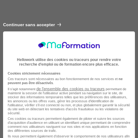
Continuer sans accepter
Hellowork utilise des cookies ou traceurs pour rendre votre
recherche d’emploi ou de formation encore plus efficace.
Cookies strictement nécessaires
Ces traceurs sont nécessaires au bon fonctionnement de nos services et
ne
peuvent pas être désactivés
.
de l'ensemble des cookies ou traceurs
Il s'agit notamment
permettant de
Intermédiaire
maintenir la session de l'utilisateur active pendant sa navigation sur le site, de
stocker des informations temporaires telles que les préférences des utilisateurs,
les annonces ou les offres vues, gérer les processus d'identification de
l'utilisateur, vérifier s'il est connecté ou non, et plus globalement garantir la sécurité
du site web en détectant les tentatives d'accès frauduleux ou les violations de
sécurité.
Ces cookies ou traceurs permettent également de piloter et suivre les sources
d'acquisition d'audience en utilisant un identifiant unique permettant de comprendre
comment nos utilisateurs naviguent sur nos sites et nos applications en fonction
des différentes sources de trafic.
Ils nous permettent également d’observer le comportement de nos utilisateurs afin
2 semaines à 4 mois