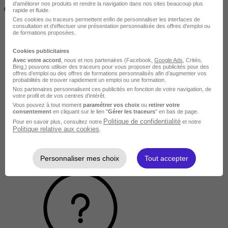
d'améliorer nos produits et rendre la navigation dans nos sites beaucoup plus
( 70h à 560h)
rapide et fluide.
Ces cookies ou traceurs permettent enfin de personnaliser les interfaces de
consultation et d'effectuer une présentation personnalisée des offres d'emploi ou
de formations proposées.
Cookies publicitaires
Avec votre accord
, nous et nos partenaires (Facebook,
Google Ads
, Critéo,
Bing,) pouvons utiliser des traceurs pour vous proposer des publicités pour des
offres d’emploi ou des offres de formations personnalisés afin d’augmenter vos
probabilités de trouver rapidement un emploi ou une formation.
Nos partenaires personnalisent ces publicités en fonction de votre navigation, de
votre profil et de vos centres d’intérêt.
Vous pouvez à tout moment
paramétrer vos choix
ou
retirer votre
consentement
en cliquant sur le lien "
Gérer les traceurs
" en bas de page.
Politique de confidentialité
Pour en savoir plus, consultez notre
et notre
Politique relative aux cookies
.
Personnaliser mes choix
Tout accepter
Longue