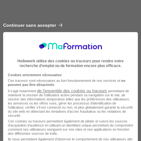
Continuer sans accepter
Hellowork utilise des cookies ou traceurs pour rendre votre
recherche d’emploi ou de formation encore plus efficace.
Cookies strictement nécessaires
Ces traceurs sont nécessaires au bon fonctionnement de nos services et
ne
peuvent pas être désactivés
.
de l'ensemble des cookies ou traceurs
Il s'agit notamment
permettant de
Intermédiaire
maintenir la session de l'utilisateur active pendant sa navigation sur le site, de
stocker des informations temporaires telles que les préférences des utilisateurs,
les annonces ou les offres vues, gérer les processus d'identification de
l'utilisateur, vérifier s'il est connecté ou non, et plus globalement garantir la sécurité
du site web en détectant les tentatives d'accès frauduleux ou les violations de
sécurité.
Ces cookies ou traceurs permettent également de piloter et suivre les sources
d'acquisition d'audience en utilisant un identifiant unique permettant de comprendre
comment nos utilisateurs naviguent sur nos sites et nos applications en fonction
des différentes sources de trafic.
Ils nous permettent également d’observer le comportement de nos utilisateurs afin
2 semaines à 4 mois