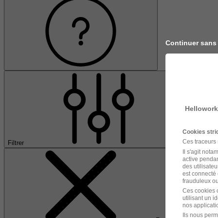
Continuer sans
Hellowork
Cookies str
Ces traceurs
Filtrer
Il s'agit not
active pendan
des utilisateu
est connecté 
frauduleux ou 
Ces cookies o
utilisant un 
nos applicatio
Ils nous perm