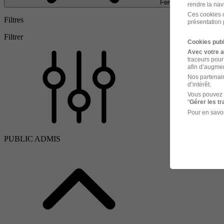
Fermer
rendre la nav
Ces cookies o
Filtres
présentation 
Filtrer
Cookies publ
Avec votre 
traceurs pour
afin d’augmen
Nos partenair
d’intérêt.
Vous pouvez 
"
Gérer les t
Pour en savoi
PUBLIC ADMIS