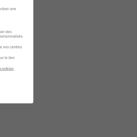
ectuer une
iser des
 personnalisés
de vos centres
ur le lien
 cookies
.