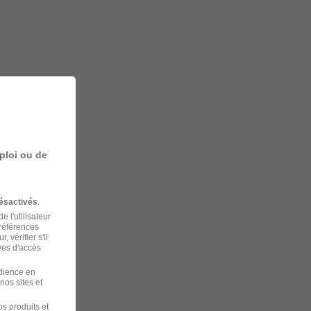
ploi ou de
ésactivés
.
 l'utilisateur
préférences
 vérifier s'il
ves d'accès
udience en
nos sites et
s produits et