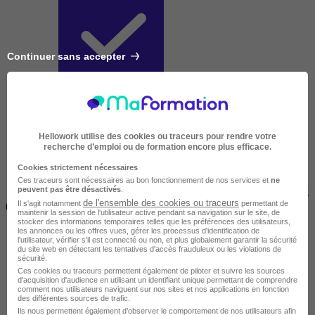
Continuer sans accepter
Courte
Hellowork utilise des cookies ou traceurs pour rendre votre
recherche d’emploi ou de formation encore plus efficace.
Cookies strictement nécessaires
Ces traceurs sont nécessaires au bon fonctionnement de nos services et
ne
peuvent pas être désactivés
.
2 jours à 2 semaines
de l'ensemble des cookies ou traceurs
Il s'agit notamment
permettant de
(14h à 70h)
maintenir la session de l'utilisateur active pendant sa navigation sur le site, de
stocker des informations temporaires telles que les préférences des utilisateurs,
les annonces ou les offres vues, gérer les processus d'identification de
l'utilisateur, vérifier s'il est connecté ou non, et plus globalement garantir la sécurité
du site web en détectant les tentatives d'accès frauduleux ou les violations de
sécurité.
Ces cookies ou traceurs permettent également de piloter et suivre les sources
d'acquisition d'audience en utilisant un identifiant unique permettant de comprendre
comment nos utilisateurs naviguent sur nos sites et nos applications en fonction
des différentes sources de trafic.
Ils nous permettent également d’observer le comportement de nos utilisateurs afin