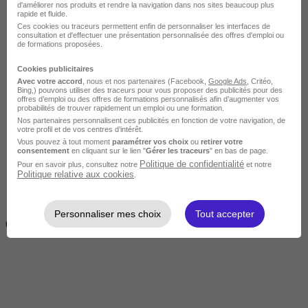
d'améliorer nos produits et rendre la navigation dans nos sites beaucoup plus
rapide et fluide.
Ces cookies ou traceurs permettent enfin de personnaliser les interfaces de
consultation et d'effectuer une présentation personnalisée des offres d'emploi ou
de formations proposées.
Cookies publicitaires
Avec votre accord
, nous et nos partenaires (Facebook,
Google Ads
, Critéo,
Bing,) pouvons utiliser des traceurs pour vous proposer des publicités pour des
offres d’emploi ou des offres de formations personnalisés afin d’augmenter vos
Intermédiaire
probabilités de trouver rapidement un emploi ou une formation.
Nos partenaires personnalisent ces publicités en fonction de votre navigation, de
votre profil et de vos centres d’intérêt.
Vous pouvez à tout moment
paramétrer vos choix
ou
retirer votre
consentement
en cliquant sur le lien "
Gérer les traceurs
" en bas de page.
Politique de confidentialité
Pour en savoir plus, consultez notre
et notre
Politique relative aux cookies
.
2 semaines à 4 mois
Personnaliser mes choix
Tout accepter
( 70h à 560h)