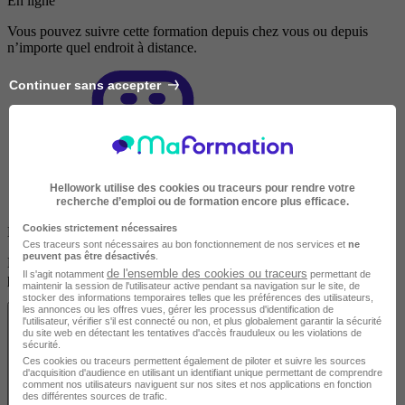
En ligne
Vous pouvez suivre cette formation depuis chez vous ou depuis
n’importe quel endroit à distance.
Continuer sans accepter
Hellowork utilise des cookies ou traceurs pour rendre votre
recherche d’emploi ou de formation encore plus efficace.
Cookies strictement nécessaires
En présentiel
Ces traceurs sont nécessaires au bon fonctionnement de nos services et
ne
peuvent pas être désactivés
.
Découvrez les localités disponibles pour suivre cette formation en
de l'ensemble des cookies ou traceurs
Il s'agit notamment
permettant de
présentiel.
maintenir la session de l'utilisateur active pendant sa navigation sur le site, de
stocker des informations temporaires telles que les préférences des utilisateurs,
les annonces ou les offres vues, gérer les processus d'identification de
l'utilisateur, vérifier s'il est connecté ou non, et plus globalement garantir la sécurité
du site web en détectant les tentatives d'accès frauduleux ou les violations de
sécurité.
Ces cookies ou traceurs permettent également de piloter et suivre les sources
d'acquisition d'audience en utilisant un identifiant unique permettant de comprendre
comment nos utilisateurs naviguent sur nos sites et nos applications en fonction
des différentes sources de trafic.