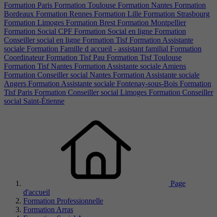
Formation Paris
Formation Toulouse
Formation Nantes
Formation
Bordeaux
Formation Rennes
Formation Lille
Formation Strasbourg
Formation Limoges
Formation Brest
Formation Montpellier
Formation Social CPF
Formation Social en ligne
Formation
Conseiller social en ligne
Formation Tisf
Formation Assistante
sociale
Formation Famille d accueil - assistant familial
Formation
Coordinateur
Formation Tisf Pau
Formation Tisf Toulouse
Formation Tisf Nantes
Formation Assistante sociale Amiens
Formation Conseiller social Nantes
Formation Assistante sociale
Angers
Formation Assistante sociale Fontenay-sous-Bois
Formation
Tisf Paris
Formation Conseiller social Limoges
Formation Conseiller
social Saint-Étienne
Page
d'accueil
Formation Professionnelle
Formation Arras