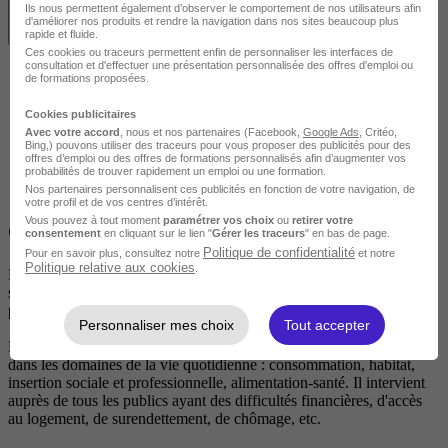
Ils nous permettent également d’observer le comportement de nos utilisateurs afin
d'améliorer nos produits et rendre la navigation dans nos sites beaucoup plus
Voir les localités
rapide et fluide.
Ces cookies ou traceurs permettent enfin de personnaliser les interfaces de
consultation et d'effectuer une présentation personnalisée des offres d'emploi ou
de formations proposées.
Cookies publicitaires
Avec votre accord
, nous et nos partenaires (Facebook,
Google Ads
, Critéo,
Bing,) pouvons utiliser des traceurs pour vous proposer des publicités pour des
offres d’emploi ou des offres de formations personnalisés afin d’augmenter vos
probabilités de trouver rapidement un emploi ou une formation.
Nos partenaires personnalisent ces publicités en fonction de votre navigation, de
votre profil et de vos centres d’intérêt.
Vous pouvez à tout moment
paramétrer vos choix
ou
retirer votre
Objectifs
consentement
en cliquant sur le lien "
Gérer les traceurs
" en bas de page.
Politique de confidentialité
Pour en savoir plus, consultez notre
et notre
Politique relative aux cookies
.
Lutter contre l'exclusion sociale en accompagnant les personnes qui
se trouvent dans une situation précaire, c'est le quotidien de ce
professionnel du social.
Personnaliser mes choix
Tout accepter
Le conseiller en économie sociale familiale voit son action ancrée
dans les domaines de la vie quotidienne : consommation, habitat,
insertion sociale et professionnelle, alimentation-santé. Il intervient
auprès de tous les publics ayant des difficultés financières, d'accès
au logement, de surendettement, de chômage, etc.