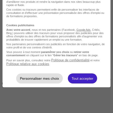
d'améliorer nos produits et rendre la navigation dans nos sites beaucoup plus
rapide et fluide.
Ces cookies ou traceurs permettent enfin de personnaliser les interfaces de
consultation et d'effectuer une présentation personnalisée des offres d'emploi ou
de formations proposées.
Cookies publicitaires
Avec votre accord
, nous et nos partenaires (Facebook,
Google Ads
, Critéo,
Bing,) pouvons utiliser des traceurs pour vous proposer des publicités pour des
offres d’emploi ou des offres de formations personnalisés afin d’augmenter vos
Courte
probabilités de trouver rapidement un emploi ou une formation.
Nos partenaires personnalisent ces publicités en fonction de votre navigation, de
votre profil et de vos centres d’intérêt.
Vous pouvez à tout moment
paramétrer vos choix
ou
retirer votre
consentement
en cliquant sur le lien "
Gérer les traceurs
" en bas de page.
Politique de confidentialité
Pour en savoir plus, consultez notre
et notre
Politique relative aux cookies
.
Personnaliser mes choix
Tout accepter
2 jours à 2 semaines
(14h à 70h)