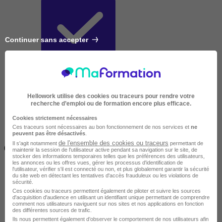
Continuer sans accepter
Très courte
Hellowork utilise des cookies ou traceurs pour rendre votre
recherche d’emploi ou de formation encore plus efficace.
Cookies strictement nécessaires
Ces traceurs sont nécessaires au bon fonctionnement de nos services et
ne
peuvent pas être désactivés
.
Inférieur à 2 jours
de l'ensemble des cookies ou traceurs
Il s'agit notamment
permettant de
(14h)
maintenir la session de l'utilisateur active pendant sa navigation sur le site, de
stocker des informations temporaires telles que les préférences des utilisateurs,
les annonces ou les offres vues, gérer les processus d'identification de
l'utilisateur, vérifier s'il est connecté ou non, et plus globalement garantir la sécurité
du site web en détectant les tentatives d'accès frauduleux ou les violations de
sécurité.
Ces cookies ou traceurs permettent également de piloter et suivre les sources
d'acquisition d'audience en utilisant un identifiant unique permettant de comprendre
comment nos utilisateurs naviguent sur nos sites et nos applications en fonction
des différentes sources de trafic.
Ils nous permettent également d’observer le comportement de nos utilisateurs afin