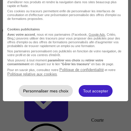
d'améliorer nos produits et rendre la navigation dans nos sites beaucoup plus
rapide et fluide.
Ces cookies ou traceurs permettent enfin de personnaliser les interfaces de
consultation et d'effectuer une présentation personnalisée des offres d'emploi ou
de formations proposées.
Inférieur à 2 jours
Cookies publicitaires
(14h)
Avec votre accord
, nous et nos partenaires (Facebook,
Google Ads
, Critéo,
Bing,) pouvons utiliser des traceurs pour vous proposer des publicités pour des
offres d’emploi ou des offres de formations personnalisés afin d’augmenter vos
probabilités de trouver rapidement un emploi ou une formation.
Nos partenaires personnalisent ces publicités en fonction de votre navigation, de
votre profil et de vos centres d’intérêt.
Vous pouvez à tout moment
paramétrer vos choix
ou
retirer votre
consentement
en cliquant sur le lien "
Gérer les traceurs
" en bas de page.
Politique de confidentialité
Pour en savoir plus, consultez notre
et notre
Politique relative aux cookies
.
Personnaliser mes choix
Tout accepter
Courte