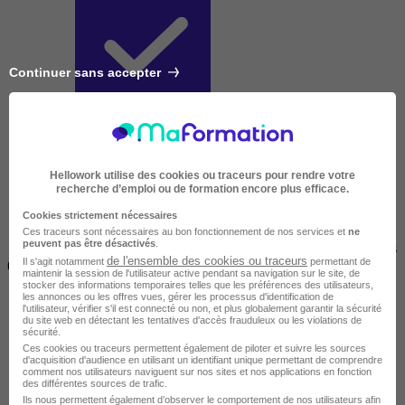
Continuer sans accepter
Courte
Hellowork utilise des cookies ou traceurs pour rendre votre
recherche d’emploi ou de formation encore plus efficace.
Cookies strictement nécessaires
Ces traceurs sont nécessaires au bon fonctionnement de nos services et
ne
peuvent pas être désactivés
.
2 jours à 2 semaines
de l'ensemble des cookies ou traceurs
Il s'agit notamment
permettant de
(14h à 70h)
maintenir la session de l'utilisateur active pendant sa navigation sur le site, de
stocker des informations temporaires telles que les préférences des utilisateurs,
les annonces ou les offres vues, gérer les processus d'identification de
l'utilisateur, vérifier s'il est connecté ou non, et plus globalement garantir la sécurité
du site web en détectant les tentatives d'accès frauduleux ou les violations de
sécurité.
Ces cookies ou traceurs permettent également de piloter et suivre les sources
d'acquisition d'audience en utilisant un identifiant unique permettant de comprendre
comment nos utilisateurs naviguent sur nos sites et nos applications en fonction
des différentes sources de trafic.
Ils nous permettent également d’observer le comportement de nos utilisateurs afin