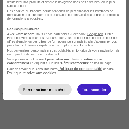
d'améliorer nos produits et rendre la navigation dans nos sites beaucoup plus
rapide et fluide.
Ces cookies ou traceurs permettent enfin de personnaliser les interfaces de
consultation et d'effectuer une présentation personnalisée des offres d'emploi ou
de formations proposées.
Cookies publicitaires
Avec votre accord
, nous et nos partenaires (Facebook,
Google Ads
, Critéo,
Bing,) pouvons utiliser des traceurs pour vous proposer des publicités pour des
offres d’emploi ou des offres de formations personnalisés afin d’augmenter vos
Intermédiaire
probabilités de trouver rapidement un emploi ou une formation.
Nos partenaires personnalisent ces publicités en fonction de votre navigation, de
votre profil et de vos centres d’intérêt.
Vous pouvez à tout moment
paramétrer vos choix
ou
retirer votre
consentement
en cliquant sur le lien "
Gérer les traceurs
" en bas de page.
Politique de confidentialité
Pour en savoir plus, consultez notre
et notre
Politique relative aux cookies
.
2 semaines à 4 mois
Personnaliser mes choix
Tout accepter
( 70h à 560h)