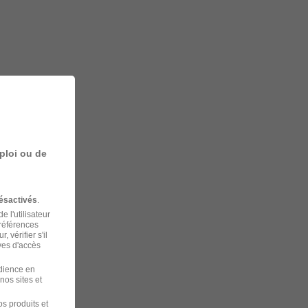
ploi ou de
ésactivés
.
 l'utilisateur
préférences
 vérifier s'il
ves d'accès
udience en
nos sites et
s produits et