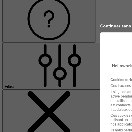
Continuer sans
Hellowork
Cookies str
Ces traceurs
Filtrer
Il s'agit not
active pendan
des utilisateu
est connecté 
frauduleux ou 
Ces cookies o
utilisant un 
nos applicatio
Ils nous perm