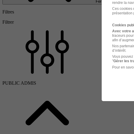
Fermer
rendre la nav
Ces cookies o
Filtres
présentation 
Filtrer
Cookies publ
Avec votre 
traceurs pour
afin d’augmen
Nos partenair
d’intérêt.
Vous pouvez 
"
Gérer les t
Pour en savoi
PUBLIC ADMIS