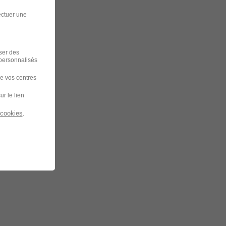
ectuer une
iser des
 personnalisés
de vos centres
ur le lien
 cookies
.