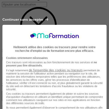
Continuer sans accepter
Hellowork utilise des cookies ou traceurs pour rendre votre
Dans un rayon de
recherche d’emploi ou de formation encore plus efficace.
Cookies strictement nécessaires
50km
Ces traceurs sont nécessaires au bon fonctionnement de nos services et
ne
peuvent pas être désactivés
.
de l'ensemble des cookies ou traceurs
Il s'agit notamment
permettant de
maintenir la session de l'utilisateur active pendant sa navigation sur le site, de
10km
stocker des informations temporaires telles que les préférences des utilisateurs,
les annonces ou les offres vues, gérer les processus d'identification de
l'utilisateur, vérifier s'il est connecté ou non, et plus globalement garantir la sécurité
200km
du site web en détectant les tentatives d'accès frauduleux ou les violations de
sécurité.
Effacer
Ces cookies ou traceurs permettent également de piloter et suivre les sources
d'acquisition d'audience en utilisant un identifiant unique permettant de comprendre
Valider
comment nos utilisateurs naviguent sur nos sites et nos applications en fonction
des différentes sources de trafic.
Durée de la formation
Ils nous permettent également d’observer le comportement de nos utilisateurs afin