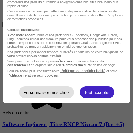
d'améliorer nos produits et rendre la navigation dans nos sites beaucoup plus
rapide et fluide.
Ces cookies ou traceurs permettent enfin de personnaliser les interfaces de
consultation et d'effectuer une présentation personnalisée des offres d'emploi ou
Avis du centre
de formations proposées.
Je m'informe gratuitement
Cookies publicitaires
Avec votre accord
, nous et nos partenaires (Facebook,
Google Ads
, Critéo,
Bing,) pouvons utiliser des traceurs pour vous proposer des publicités pour des
offres d’emploi ou des offres de formations personnalisés afin d’augmenter vos
probabilités de trouver rapidement un emploi ou une formation.
Nos partenaires personnalisent ces publicités en fonction de votre navigation, de
votre profil et de vos centres d’intérêt.
Vous pouvez à tout moment
paramétrer vos choix
ou
retirer votre
consentement
en cliquant sur le lien "
Gérer les traceurs
" en bas de page.
Politique de confidentialité
Pour en savoir plus, consultez notre
et notre
Politique relative aux cookies
.
Personnaliser mes choix
Tout accepter
Avis du centre
Software Ingineer | Titre RNCP Niveau 7 (Bac +5)