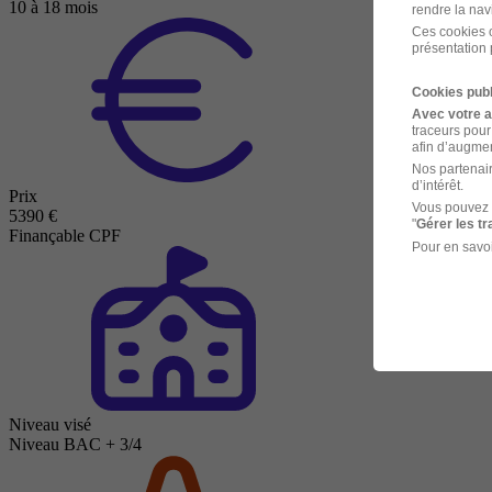
10 à 18 mois
rendre la nav
Ces cookies o
présentation 
Cookies publ
Avec votre 
traceurs pour
afin d’augmen
Nos partenair
d’intérêt.
Prix
Vous pouvez 
5390 €
"
Gérer les t
Finançable CPF
Pour en savoi
Niveau visé
Niveau BAC + 3/4