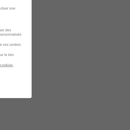
ectuer une
iser des
 personnalisés
de vos centres
ur le lien
 cookies
.