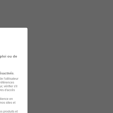
ploi ou de
ésactivés
.
 l'utilisateur
préférences
 vérifier s'il
ves d'accès
udience en
nos sites et
s produits et