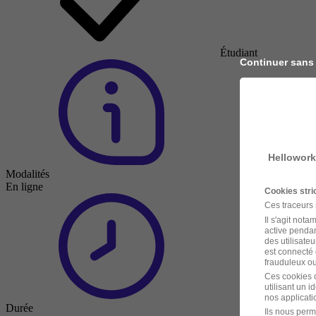
Étudiant
Continuer sans
Hellowork
Modalités
En ligne
Cookies str
Ces traceurs
Il s'agit not
active pendan
des utilisateu
est connecté 
frauduleux ou 
Ces cookies o
utilisant un 
nos applicatio
Durée
Ils nous perm