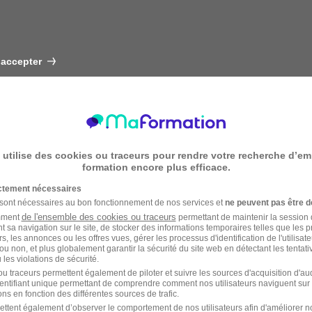
 accepter
 utilise des cookies ou traceurs pour rendre votre recherche d’em
formation encore plus efficace.
ictement nécessaires
 sont nécessaires au bon fonctionnement de nos services et
ne peuvent pas être d
de l'ensemble des cookies ou traceurs
amment
permettant de maintenir la session de
t sa navigation sur le site, de stocker des informations temporaires telles que les 
rs, les annonces ou les offres vues, gérer les processus d'identification de l'utilisateur,
ou non, et plus globalement garantir la sécurité du site web en détectant les tentati
les violations de sécurité.
u traceurs permettent également de piloter et suivre les sources d'acquisition d'a
identifiant unique permettant de comprendre comment nos utilisateurs naviguent sur 
ns en fonction des différentes sources de trafic.
ettent également d’observer le comportement de nos utilisateurs afin d'améliorer no