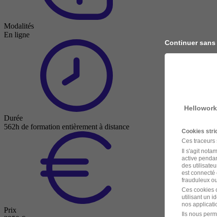
Modalités
En ligne
Continuer sans
Hellowork
Durée
562h de formation entièrement à distance
Cookies str
Ces traceurs
Il s'agit not
active pendan
des utilisateu
est connecté 
frauduleux ou 
Ces cookies o
utilisant un 
nos applicatio
Prix
Ils nous perm