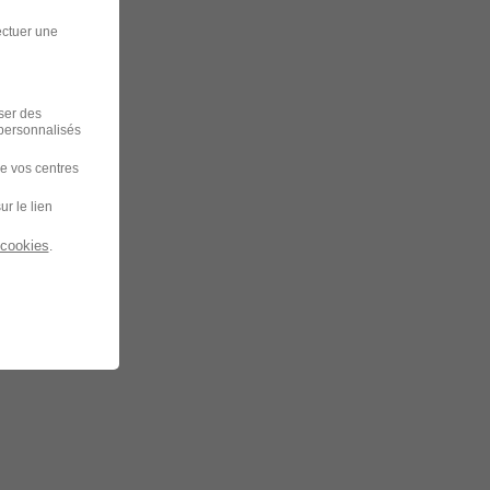
ectuer une
iser des
 personnalisés
de vos centres
ur le lien
 cookies
.