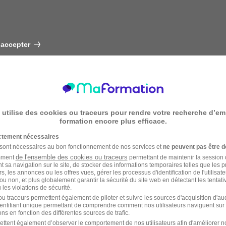
 accepter
 utilise des cookies ou traceurs pour rendre votre recherche d’em
formation encore plus efficace.
ictement nécessaires
 sont nécessaires au bon fonctionnement de nos services et
ne peuvent pas être d
de l'ensemble des cookies ou traceurs
amment
permettant de maintenir la session de
t sa navigation sur le site, de stocker des informations temporaires telles que les 
rs, les annonces ou les offres vues, gérer les processus d'identification de l'utilisateur,
ou non, et plus globalement garantir la sécurité du site web en détectant les tentati
les violations de sécurité.
u traceurs permettent également de piloter et suivre les sources d'acquisition d'a
identifiant unique permettant de comprendre comment nos utilisateurs naviguent sur 
ns en fonction des différentes sources de trafic.
ettent également d’observer le comportement de nos utilisateurs afin d'améliorer no