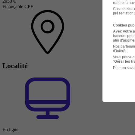
2950 €
rendre la nav
Finançable CPF
Ces cookies o
présentation 
Cookies publ
Avec votre 
traceurs pour
afin d’augmen
Nos partenair
d’intérêt.
Vous pouvez 
"
Gérer les t
Localité
Pour en savoi
En ligne