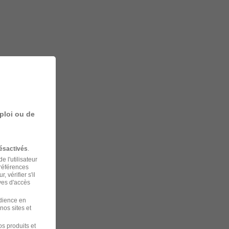
ploi ou de
ésactivés
.
 l'utilisateur
préférences
 vérifier s'il
ves d'accès
udience en
nos sites et
s produits et