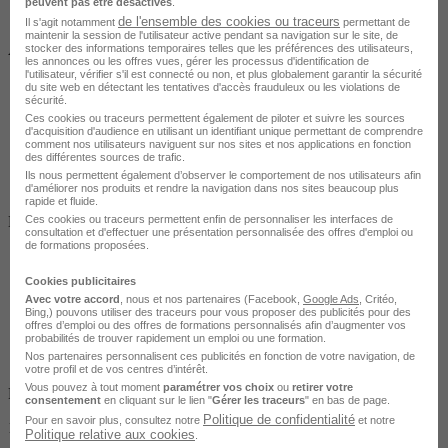
peuvent pas être désactivés
.
de l'ensemble des cookies ou traceurs
Il s'agit notamment
permettant de
maintenir la session de l'utilisateur active pendant sa navigation sur le site, de
À DISTANCE
stocker des informations temporaires telles que les préférences des utilisateurs,
les annonces ou les offres vues, gérer les processus d'identification de
l'utilisateur, vérifier s'il est connecté ou non, et plus globalement garantir la sécurité
du site web en détectant les tentatives d'accès frauduleux ou les violations de
sécurité.
Ces cookies ou traceurs permettent également de piloter et suivre les sources
d'acquisition d'audience en utilisant un identifiant unique permettant de comprendre
comment nos utilisateurs naviguent sur nos sites et nos applications en fonction
des différentes sources de trafic.
Ils nous permettent également d’observer le comportement de nos utilisateurs afin
d'améliorer nos produits et rendre la navigation dans nos sites beaucoup plus
rapide et fluide.
Salarié en poste /
Ces cookies ou traceurs permettent enfin de personnaliser les interfaces de
Demandeur d'emploi / Entreprise
consultation et d'effectuer une présentation personnalisée des offres d'emploi ou
de formations proposées.
Cookies publicitaires
Avec votre accord
, nous et nos partenaires (Facebook,
Google Ads
, Critéo,
Bing,) pouvons utiliser des traceurs pour vous proposer des publicités pour des
offres d’emploi ou des offres de formations personnalisés afin d’augmenter vos
probabilités de trouver rapidement un emploi ou une formation.
Nos partenaires personnalisent ces publicités en fonction de votre navigation, de
votre profil et de vos centres d’intérêt.
Vous pouvez à tout moment
paramétrer vos choix
ou
retirer votre
Finançable CPF
consentement
en cliquant sur le lien "
Gérer les traceurs
" en bas de page.
Politique de confidentialité
Pour en savoir plus, consultez notre
et notre
1860 €
Politique relative aux cookies
.