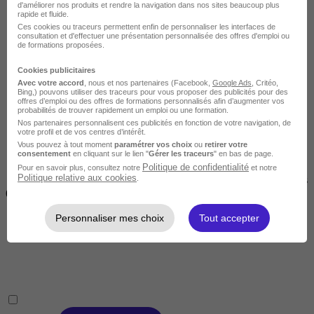
d'améliorer nos produits et rendre la navigation dans nos sites beaucoup plus
rapide et fluide.
Ces cookies ou traceurs permettent enfin de personnaliser les interfaces de
consultation et d'effectuer une présentation personnalisée des offres d'emploi ou
de formations proposées.
Cookies publicitaires
Courte
Avec votre accord
, nous et nos partenaires (Facebook,
Google Ads
, Critéo,
Bing,) pouvons utiliser des traceurs pour vous proposer des publicités pour des
offres d’emploi ou des offres de formations personnalisés afin d’augmenter vos
probabilités de trouver rapidement un emploi ou une formation.
Nos partenaires personnalisent ces publicités en fonction de votre navigation, de
votre profil et de vos centres d’intérêt.
Vous pouvez à tout moment
paramétrer vos choix
ou
retirer votre
consentement
en cliquant sur le lien "
Gérer les traceurs
" en bas de page.
Politique de confidentialité
Pour en savoir plus, consultez notre
et notre
Politique relative aux cookies
.
2 jours à 2 semaines
(14h à 70h)
Personnaliser mes choix
Tout accepter