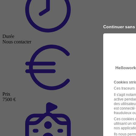
Continuer sans
Durée
Nous contacter
Hellowork
Cookies str
Ces traceurs
Prix
Il s'agit not
7500 €
active pendan
des utilisateu
est connecté 
frauduleux ou 
Ces cookies o
utilisant un 
nos applicatio
Ils nous perm