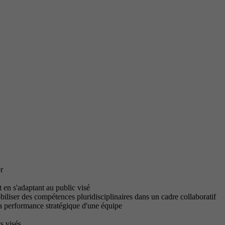
r
t en s'adaptant au public visé
iliser des compétences pluridisciplinaires dans un cadre collaboratif
 la performance stratégique d'une équipe
s visés