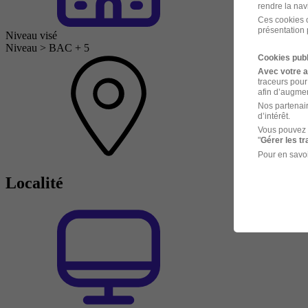
rendre la nav
Ces cookies o
présentation 
Niveau visé
Niveau > BAC + 5
Cookies publ
Avec votre 
traceurs pour
afin d’augmen
Nos partenair
d’intérêt.
Vous pouvez 
"
Gérer les t
Pour en savoi
Localité