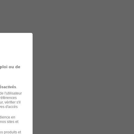
ploi ou de
ésactivés
.
 l'utilisateur
préférences
 vérifier s'il
ves d'accès
udience en
nos sites et
s produits et