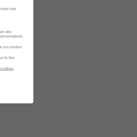
ectuer une
iser des
 personnalisés
de vos centres
ur le lien
 cookies
.