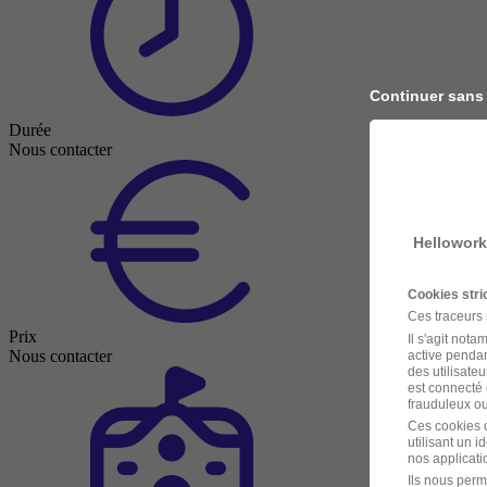
Continuer sans
Durée
Nous contacter
Hellowork
Cookies str
Ces traceurs
Prix
Il s'agit not
Nous contacter
active pendan
des utilisateu
est connecté 
frauduleux ou 
Ces cookies o
utilisant un 
nos applicatio
Ils nous perm