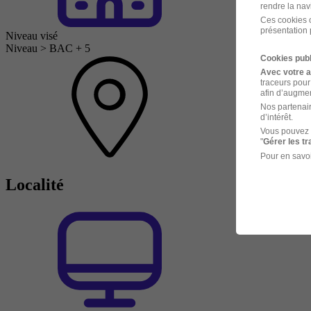
rendre la nav
Ces cookies o
présentation 
Niveau visé
Niveau > BAC + 5
Cookies publ
Avec votre 
traceurs pour
afin d’augmen
Nos partenair
d’intérêt.
Vous pouvez 
"
Gérer les t
Pour en savoi
Localité