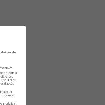
ploi ou de
ésactivés
.
 l'utilisateur
préférences
 vérifier s'il
ves d'accès
udience en
nos sites et
s produits et