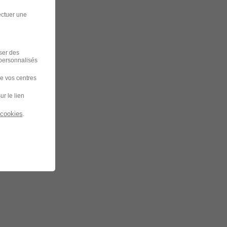
ectuer une
iser des
 personnalisés
de vos centres
ur le lien
 cookies
.