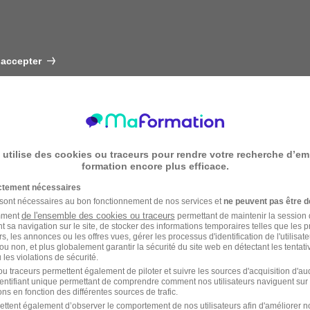
 accepter
 utilise des cookies ou traceurs pour rendre votre recherche d’em
formation encore plus efficace.
ictement nécessaires
 sont nécessaires au bon fonctionnement de nos services et
ne peuvent pas être d
de l'ensemble des cookies ou traceurs
amment
permettant de maintenir la session de
t sa navigation sur le site, de stocker des informations temporaires telles que les 
rs, les annonces ou les offres vues, gérer les processus d'identification de l'utilisateur,
ou non, et plus globalement garantir la sécurité du site web en détectant les tentati
les violations de sécurité.
u traceurs permettent également de piloter et suivre les sources d'acquisition d'a
identifiant unique permettant de comprendre comment nos utilisateurs naviguent sur 
ns en fonction des différentes sources de trafic.
ettent également d’observer le comportement de nos utilisateurs afin d'améliorer no