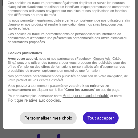
Voir les localités
Ces cookies ou traceurs permettent également de piloter et suivre les sources
d'acquisition d'audience en utilisant un identifiant unique permettant de comprendre
comment nos utilisateurs naviguent sur nos sites et nos applications en fonction
des différentes sources de trafic.
Ils nous permettent également d’observer le comportement de nos utilisateurs afin
d'améliorer nos produits et rendre la navigation dans nos sites beaucoup plus
rapide et fluide.
Ces cookies ou traceurs permettent enfin de personnaliser les interfaces de
consultation et d'effectuer une présentation personnalisée des offres d'emploi ou
de formations proposées.
Cookies publicitaires
Avec votre accord
, nous et nos partenaires (Facebook,
Google Ads
, Critéo,
Objectifs
Bing,) pouvons utiliser des traceurs pour vous proposer des publicités pour des
offres d’emploi ou des offres de formations personnalisés afin d’augmenter vos
probabilités de trouver rapidement un emploi ou une formation.
Objectifs généraux :
Nos partenaires personnalisent ces publicités en fonction de votre navigation, de
votre profil et de vos centres d’intérêt.
Vous pouvez à tout moment
paramétrer vos choix
ou
retirer votre
consentement
en cliquant sur le lien "
Gérer les traceurs
" en bas de page.
Organiser et animer une activité subaquatique (apnée, nage
Politique de confidentialité
Pour en savoir plus, consultez notre
et notre
avec palmes, scaphandre, randonnée subaquatique, long-côte)
Politique relative aux cookies
.
pour des personnes atteintes de pathologie chronique sur
prescription médicale, ainsi que des femmes enceintes.
Personnaliser mes choix
Tout accepter
Faire connaître et valoriser cette activité auprès des acteurs de
la santé.