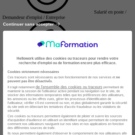
Salarié en poste /
Demandeur d'emploi / Entreprise
Continuer sans accepter
Hellowork utilise des cookies ou traceurs pour rendre votre
recherche d’emploi ou de formation encore plus efficace.
Finançable CPF
Cookies strictement nécessaires
Ces traceurs sont nécessaires au bon fonctionnement de nos services et
ne
1800 €
peuvent pas être désactivés
.
de l'ensemble des cookies ou traceurs
Il s'agit notamment
permettant de
maintenir la session de l'utilisateur active pendant sa navigation sur le site, de
stocker des informations temporaires telles que les préférences des utilisateurs,
les annonces ou les offres vues, gérer les processus d'identification de
l'utilisateur, vérifier s'il est connecté ou non, et plus globalement garantir la sécurité
du site web en détectant les tentatives d'accès frauduleux ou les violations de
sécurité.
Ces cookies ou traceurs permettent également de piloter et suivre les sources
d'acquisition d'audience en utilisant un identifiant unique permettant de comprendre
comment nos utilisateurs naviguent sur nos sites et nos applications en fonction
des différentes sources de trafic.
Ils nous permettent également d’observer le comportement de nos utilisateurs afin