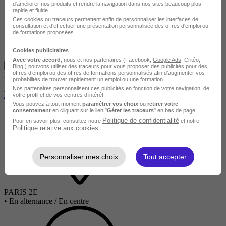
d'améliorer nos produits et rendre la navigation dans nos sites beaucoup plus
rapide et fluide.
Ces cookies ou traceurs permettent enfin de personnaliser les interfaces de
consultation et d'effectuer une présentation personnalisée des offres d'emploi ou
de formations proposées.
Cookies publicitaires
Avis du centre
Avec votre accord
, nous et nos partenaires (Facebook,
Google Ads
, Critéo,
Je m'informe gratuitement
Bing,) pouvons utiliser des traceurs pour vous proposer des publicités pour des
offres d’emploi ou des offres de formations personnalisés afin d’augmenter vos
EEMI PRO
probabilités de trouver rapidement un emploi ou une formation.
Nos partenaires personnalisent ces publicités en fonction de votre navigation, de
Bachelor Cybersécurité
votre profil et de vos centres d’intérêt.
Vous pouvez à tout moment
paramétrer vos choix
ou
retirer votre
consentement
en cliquant sur le lien "
Gérer les traceurs
" en bas de page.
Politique de confidentialité
Pour en savoir plus, consultez notre
et notre
Politique relative aux cookies
.
Personnaliser mes choix
Tout accepter
PARIS 2E
•
En alternance / En centre