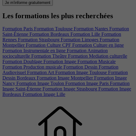
Je m'informe gratuitement
Les formations les plus recherchées
Formation Paris
Formation Toulouse
Formation Nantes
Formation
Saint-Étienne
Formation Bordeaux
Formation Lille
Formation
Rennes
Formation Strasbourg
Formation Limoges
Formation
Montpellier
Formation Culture CPF
Formation Culture en ligne
Formation Instrumentale en ligne
Formation Animation
socioculturelle
Formation Theâtre
Formation Mediation culturelle
Formation Doublage
Formation Image
Formation Musicale
Formation Production musicale
Formation Dessin
Formation
Audiovisuel
Formation Art
Formation Image Toulouse
Formation
Dessin Bordeaux
Formation Image Montpellier
Formation Image
Nancy
Formation Image Toulon
Formation Image Paris
Formation
Image Saint-Étienne
Formation Image Strasbourg
Formation Image
Bordeaux
Formation Image Lille