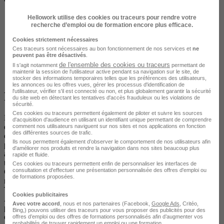
Hellowork utilise des cookies ou traceurs pour rendre votre
recherche d’emploi ou de formation encore plus efficace.
Cookies strictement nécessaires
Ces traceurs sont nécessaires au bon fonctionnement de nos services et
ne
peuvent pas être désactivés
.
de l'ensemble des cookies ou traceurs
Il s'agit notamment
permettant de
maintenir la session de l'utilisateur active pendant sa navigation sur le site, de
stocker des informations temporaires telles que les préférences des utilisateurs,
les annonces ou les offres vues, gérer les processus d'identification de
l'utilisateur, vérifier s'il est connecté ou non, et plus globalement garantir la sécurité
Programme
du site web en détectant les tentatives d'accès frauduleux ou les violations de
sécurité.
Ces cookies ou traceurs permettent également de piloter et suivre les sources
La formation traite des sujets suivants : Analyser, cadrer des projets
d'acquisition d'audience en utilisant un identifiant unique permettant de comprendre
de performances de DJ - Analyser des contextes et des contraintes
comment nos utilisateurs naviguent sur nos sites et nos applications en fonction
des différentes sources de trafic.
d'évènements musicaux - Établir des conditions et des durées de
Ils nous permettent également d’observer le comportement de nos utilisateurs afin
performances de DJ - Étudier des publics et des univers musicaux
d'améliorer nos produits et rendre la navigation dans nos sites beaucoup plus
associés Préparer des performances de DJ - Repérer et analyser des
rapide et fluide.
tendances musicales - Gérer et enrichir une bibliothèque musicale -
Ces cookies ou traceurs permettent enfin de personnaliser les interfaces de
consultation et d'effectuer une présentation personnalisée des offres d'emploi ou
Concevoir des programmations musicales - Sélectionner des
de formations proposées.
musiques en fonction de publics visés et d'ambiances recherchées -
Tester des associations de musiques et des effets de transitions -
Cookies publicitaires
Assurer la préparation des musiques qui seront mixées Réaliser des
Avec votre accord
, nous et nos partenaires (Facebook,
Google Ads
, Critéo,
performances de DJ - Configurer et régler des matériels et logiciels
Bing,) pouvons utiliser des traceurs pour vous proposer des publicités pour des
de mixage de musiques - Ajuster et régler le son en fonction des
offres d’emploi ou des offres de formations personnalisés afin d’augmenter vos
probabilités de trouver rapidement un emploi ou une formation.