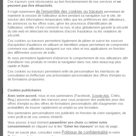
Ces traceurs sont nécessaires au bon fonctionnement de nos services et
ne
peuvent pas être désactivés
.
de l'ensemble des cookies ou traceurs
Il s'agit notamment
permettant de
maintenir la session de l'utilisateur active pendant sa navigation sur le site, de
stocker des informations temporaires telles que les préférences des utilisateurs,
les annonces ou les offres vues, gérer les processus d'identification de
l'utilisateur, vérifier s'il est connecté ou non, et plus globalement garantir la sécurité
du site web en détectant les tentatives d'accès frauduleux ou les violations de
sécurité.
Ces cookies ou traceurs permettent également de piloter et suivre les sources
d'acquisition d'audience en utilisant un identifiant unique permettant de comprendre
comment nos utilisateurs naviguent sur nos sites et nos applications en fonction
des différentes sources de trafic.
Ils nous permettent également d’observer le comportement de nos utilisateurs afin
d'améliorer nos produits et rendre la navigation dans nos sites beaucoup plus
rapide et fluide.
Ces cookies ou traceurs permettent enfin de personnaliser les interfaces de
consultation et d'effectuer une présentation personnalisée des offres d'emploi ou
de formations proposées.
Avis du centre
Cookies publicitaires
Je m'informe gratuitement
Avec votre accord
, nous et nos partenaires (Facebook,
Google Ads
, Critéo,
Bing,) pouvons utiliser des traceurs pour vous proposer des publicités pour des
offres d’emploi ou des offres de formations personnalisés afin d’augmenter vos
probabilités de trouver rapidement un emploi ou une formation.
Nos partenaires personnalisent ces publicités en fonction de votre navigation, de
votre profil et de vos centres d’intérêt.
Vous pouvez à tout moment
paramétrer vos choix
ou
retirer votre
consentement
en cliquant sur le lien "
Gérer les traceurs
" en bas de page.
Politique de confidentialité
Pour en savoir plus, consultez notre
et notre