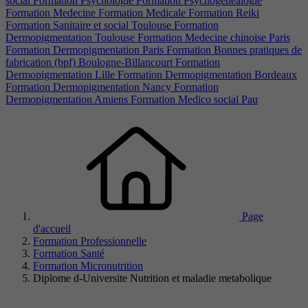
social
Formation Psychologie
Formation Psychogenealogie
Formation Medecine
Formation Medicale
Formation Reiki
Formation Sanitaire et social Toulouse
Formation
Dermopigmentation Toulouse
Formation Medecine chinoise Paris
Formation Dermopigmentation Paris
Formation Bonnes pratiques de
fabrication (bpf) Boulogne-Billancourt
Formation
Dermopigmentation Lille
Formation Dermopigmentation Bordeaux
Formation Dermopigmentation Nancy
Formation
Dermopigmentation Amiens
Formation Medico social Pau
Page
d'accueil
Formation Professionnelle
Formation Santé
Formation Micronutrition
Diplome d-Universite Nutrition et maladie metabolique