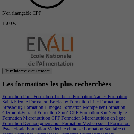
Non finançable CPF
1500 €
Je m'informe gratuitement
Les formations les plus recherchées
Formation Paris
Formation Toulouse
Formation Nantes
Formation
Saint-Étienne
Formation Bordeaux
Formation Lille
Formation
Strasbourg
Formation Limoges
Formation Montpellier
Formation
Clermont-Ferrand
Formation Santé CPF
Formation Santé en ligne
Formation Micronutrition CPF
Formation Micronutrition en ligne
Formation Dermopigmentation
Formation Medico social
Formation
Psychologie
Formation Medecine chinoise
Formation Sanitaire et