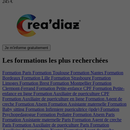
245 €
Je m'informe gratuitement
Les formations les plus recherchées
Formation Paris
Formation Toulouse
Formation Nantes
Formation
Bordeaux
Formation Lille
Formation Strasbourg
Formation
Limoges
Formation Brest
Formation Montpellier
Formation
Clermont-Ferrand
Formation Petite-enfance CPF
Formation Petite-
enfance en ligne
Formation Auxiliaire de puericulture CPF
Formation Auxiliaire de puericulture en ligne
Formation Agent de
creche
Formation Atsem
Formation Assistante maternelle
Formation
Baby sitting
Formation Infirmiere puericultrice (ipde)
Formation
Psychopedagogue
Formation Pediatre
Formation Atsem Paris
Formation Assistante maternelle Paris
Formation Agent de creche
Paris
Formation Auxiliaire de puericulture Paris
Formation