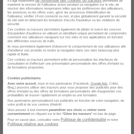
de l'ensemble des cookies ou traceurs
Il s'agit notamment
permettant de
maintenir la session de l'utilisateur active pendant sa navigation sur le site, de
stocker des informations temporaires telles que les préférences des utilisateurs,
les annonces ou les offres vues, gérer les processus d'identification de
l'utilisateur, vérifier s'il est connecté ou non, et plus globalement garantir la sécurité
du site web en détectant les tentatives d'accès frauduleux ou les violations de
sécurité.
Ces cookies ou traceurs permettent également de piloter et suivre les sources
Tout public
d'acquisition d'audience en utilisant un identifiant unique permettant de comprendre
comment nos utilisateurs naviguent sur nos sites et nos applications en fonction
des différentes sources de trafic.
Ils nous permettent également d’observer le comportement de nos utilisateurs afin
d'améliorer nos produits et rendre la navigation dans nos sites beaucoup plus
rapide et fluide.
Ces cookies ou traceurs permettent enfin de personnaliser les interfaces de
consultation et d'effectuer une présentation personnalisée des offres d'emploi ou
de formations proposées.
Cookies publicitaires
Finançable CPF
Avec votre accord
, nous et nos partenaires (Facebook,
Google Ads
, Critéo,
Bing,) pouvons utiliser des traceurs pour vous proposer des publicités pour des
offres d’emploi ou des offres de formations personnalisés afin d’augmenter vos
probabilités de trouver rapidement un emploi ou une formation.
Nos partenaires personnalisent ces publicités en fonction de votre navigation, de
votre profil et de vos centres d’intérêt.
Vous pouvez à tout moment
paramétrer vos choix
ou
retirer votre
consentement
en cliquant sur le lien "
Gérer les traceurs
" en bas de page.
Politique de confidentialité
Pour en savoir plus, consultez notre
et notre
Politique relative aux cookies
.