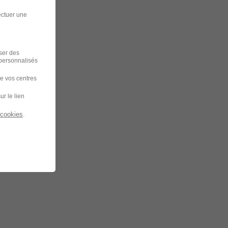
ectuer une
iser des
 personnalisés
de vos centres
ur le lien
 cookies
.