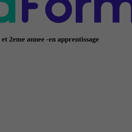
e et 2eme annee -en apprentissage