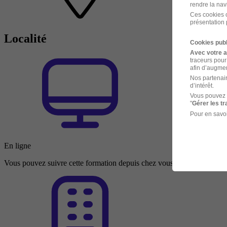
rendre la nav
Ces cookies o
présentation 
Localité
Cookies publ
Avec votre 
traceurs pour
afin d’augmen
Nos partenair
d’intérêt.
Vous pouvez 
"
Gérer les t
Pour en savoi
En ligne
Vous pouvez suivre cette formation depuis chez vous ou depuis n’impo