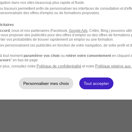
igation dans nos sites beaucoup plus rapide et fluide.
u traceurs permettent enfin de personnaliser les interfaces de consultation et d'eff
personnalisée des offres d'emploi ou de formations proposées.
icitaires
accord
, nous et nos partenaires (Facebook,
Google Ads
, Critéo, Bing,) pouvons util
 vous proposer des publicités pour des offres d’emploi ou des offres de formations
ter vos probabilités de trouver rapidement un emploi ou une formation.
es personnalisent ces publicités en fonction de votre navigation, de votre profil et 
à tout moment
paramétrer vos choix
ou
retirer votre consentement
en cliquant s
raceurs
" en bas de page.
Politique de confidentialité
Politique relative aux
r plus, consultez notre
et notre
Personnaliser mes choix
Tout accepter
rte quel endroit à distance.