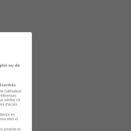
ploi ou de
ésactivés
.
 l'utilisateur
préférences
 vérifier s'il
ves d'accès
udience en
nos sites et
s produits et