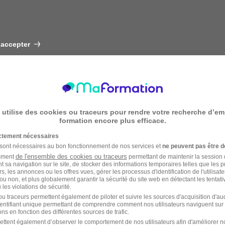
 accepter
 utilise des cookies ou traceurs pour rendre votre recherche d’em
formation encore plus efficace.
ictement nécessaires
 sont nécessaires au bon fonctionnement de nos services et
ne peuvent pas être d
de l'ensemble des cookies ou traceurs
amment
permettant de maintenir la session de
t sa navigation sur le site, de stocker des informations temporaires telles que les 
rs, les annonces ou les offres vues, gérer les processus d'identification de l'utilisateur,
ou non, et plus globalement garantir la sécurité du site web en détectant les tentati
les violations de sécurité.
u traceurs permettent également de piloter et suivre les sources d'acquisition d'a
identifiant unique permettant de comprendre comment nos utilisateurs naviguent sur 
ns en fonction des différentes sources de trafic.
ettent également d’observer le comportement de nos utilisateurs afin d'améliorer no