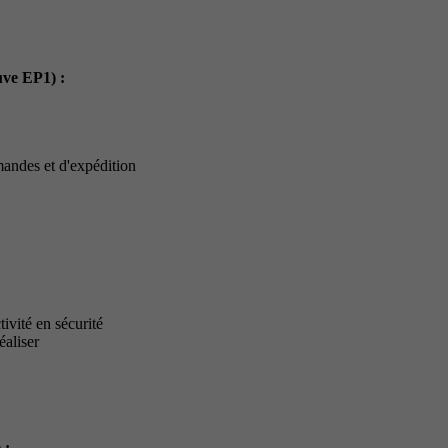
uve EP1) :
mandes et d'expédition
ivité en sécurité
éaliser
 :