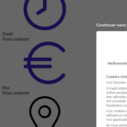
Continuer sans
Durée
Nous contacter
Hellowork
Cookies str
Ces traceurs
Prix
Il s'agit not
Nous contacter
active pendan
des utilisateu
est connecté 
frauduleux ou 
Ces cookies o
utilisant un 
nos applicatio
Ils nous perm