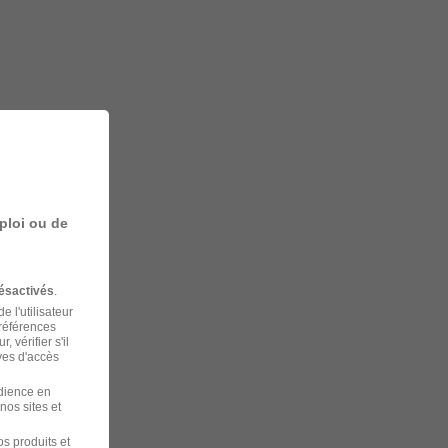
ploi ou de
ésactivés
.
 l'utilisateur
préférences
 vérifier s'il
ves d'accès
udience en
nos sites et
s produits et