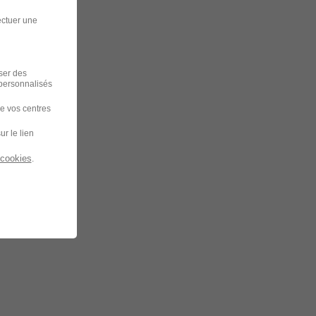
ectuer une
iser des
 personnalisés
de vos centres
ur le lien
 cookies
.