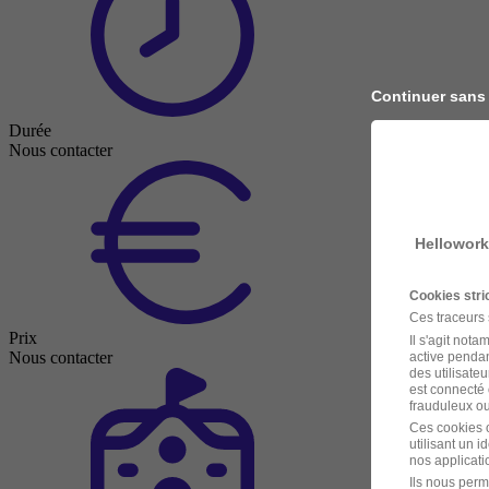
Continuer sans
Durée
Nous contacter
Hellowork
Cookies str
Ces traceurs
Prix
Il s'agit not
Nous contacter
active pendan
des utilisateu
est connecté 
frauduleux ou 
Ces cookies o
utilisant un 
nos applicatio
Ils nous perm