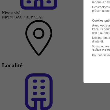
rendre la nav
Ces cookies o
présentation 
Niveau visé
Niveau BAC / BEP / CAP
Cookies publ
Avec votre 
traceurs pour
afin d’augmen
Nos partenair
d’intérêt.
Vous pouvez 
"
Gérer les t
Pour en savoi
Localité