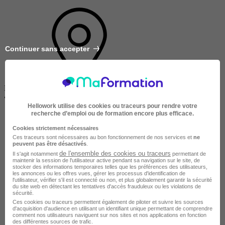
Continuer sans accepter
RUMILLY-EN-CAMBRÉSIS
•
À distance / En centre / En entreprise
Hellowork utilise des cookies ou traceurs pour rendre votre
recherche d’emploi ou de formation encore plus efficace.
Cookies strictement nécessaires
Ces traceurs sont nécessaires au bon fonctionnement de nos services et
ne
peuvent pas être désactivés
.
de l'ensemble des cookies ou traceurs
Il s'agit notamment
permettant de
maintenir la session de l'utilisateur active pendant sa navigation sur le site, de
stocker des informations temporaires telles que les préférences des utilisateurs,
les annonces ou les offres vues, gérer les processus d'identification de
Tout public
l'utilisateur, vérifier s'il est connecté ou non, et plus globalement garantir la sécurité
du site web en détectant les tentatives d'accès frauduleux ou les violations de
sécurité.
Ces cookies ou traceurs permettent également de piloter et suivre les sources
d'acquisition d'audience en utilisant un identifiant unique permettant de comprendre
comment nos utilisateurs naviguent sur nos sites et nos applications en fonction
des différentes sources de trafic.