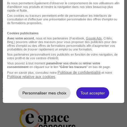
Ils nous permettent également d’observer le comportement de nos utilisateurs afin
d'améliorer nos produits et rendre la navigation dans nos sites beaucoup plus
rapide et fluide.
Ces cookies ou traceurs permettent enfin de personnaliser les interfaces de
consultation et d'effectuer une présentation personnalisée des offres d'emploi ou
Non finançable CPF
de formations proposées.
245 €
Cookies publicitaires
Avec votre accord
, nous et nos partenaires (Facebook,
Google Ads
, Critéo,
Bing,) pouvons utiliser des traceurs pour vous proposer des publicités pour des
offres d’emploi ou des offres de formations personnalisés afin d’augmenter vos
probabilités de trouver rapidement un emploi ou une formation.
Nos partenaires personnalisent ces publicités en fonction de votre navigation, de
votre profil et de vos centres d’intérêt.
Vous pouvez à tout moment
paramétrer vos choix
ou
retirer votre
consentement
en cliquant sur le lien "
Gérer les traceurs
" en bas de page.
Politique de confidentialité
Pour en savoir plus, consultez notre
et notre
Je m'informe gratuitement
Politique relative aux cookies
.
Malheureusement, vous ne pouvez pas contacter ce centre via
Maformation.
Personnaliser mes choix
Tout accepter
Voici des formations similaires :