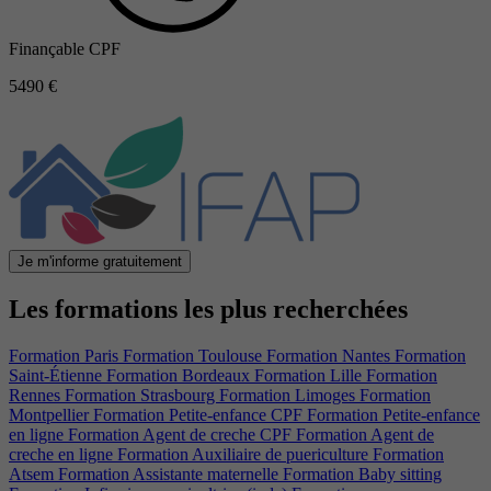
Finançable CPF
5490 €
Je m'informe gratuitement
Les formations les plus recherchées
Formation Paris
Formation Toulouse
Formation Nantes
Formation
Saint-Étienne
Formation Bordeaux
Formation Lille
Formation
Rennes
Formation Strasbourg
Formation Limoges
Formation
Montpellier
Formation Petite-enfance CPF
Formation Petite-enfance
en ligne
Formation Agent de creche CPF
Formation Agent de
creche en ligne
Formation Auxiliaire de puericulture
Formation
Atsem
Formation Assistante maternelle
Formation Baby sitting