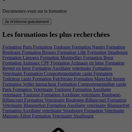
Documentez-vous sur la formation
Je m'informe gratuitement
Les formations les plus recherchées
Formation Paris
Formation Toulouse
Formation Nantes
Formation
Bordeaux
Formation Rennes
Formation Lille
Formation Strasbourg
Formation Limoges
Formation Montpellier
Formation Brest
Formation Animaux CPF
Formation Animaux en ligne
Formation
Berger en ligne
Formation Auxiliaire veterinaire
Formation
Veterinaire
Formation Comportementaliste canin
Formation
Toiletteur canin
Formation Palefrenier
Formation Marechal ferrant
Formation Sellier harnacheur
Formation Comportementaliste canin
Paris
Formation Veterinaire Toulouse
Formation Auxiliaire
veterinaire Toulouse
Formation Auxiliaire veterinaire Boulogne-
Billancourt
Formation Veterinaire Boulogne-Billancourt
Formation
Veterinaire Blanquefort
Formation Auxiliaire veterinaire Blanquefort
Formation Auxiliaire veterinaire Strasbourg
Formation Veterinaire
Maisons-Alfort
Formation Veterinaire Strasbourg