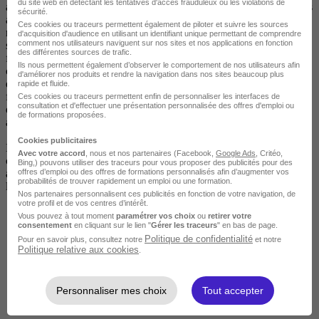
du site web en détectant les tentatives d'accès frauduleux ou les violations de
avec un élevage. L'élève apprend la conduite d'élevage sous tous ses
sécurité.
aspects : qualité de l'alimentation, croissance des animaux,
Ces cookies ou traceurs permettent également de piloter et suivre les sources
reproduction, manipulations et interventions sur les animaux,
d'acquisition d'audience en utilisant un identifiant unique permettant de comprendre
comment nos utilisateurs naviguent sur nos sites et nos applications en fonction
surveillance sanitaire, bien-être animal, adaptation des bâtiments Sa
des différentes sources de trafic.
formation porte aussi sur le raisonnement et la mise en place de
Ils nous permettent également d’observer le comportement de nos utilisateurs afin
cultures destinées à l'élevage. Enfin, l'élève est formé à la réalisation
d'améliorer nos produits et rendre la navigation dans nos sites beaucoup plus
de diagnostics qui prennent en compte à la fois l'aspect technique,
rapide et fluide.
financier, réglementaire et environnemental de l'activité d'élevage. Il
Ces cookies ou traceurs permettent enfin de personnaliser les interfaces de
consultation et d'effectuer une présentation personnalisée des offres d'emploi ou
est capable de faire des choix ou de formuler des conseils pour
de formations proposées.
adapter la production au marché et aux contraintes de l'exploitation.
Cookies publicitaires
Il peut travailler en tant qu'éleveur dans une exploitation agricole ou
Avec votre accord
, nous et nos partenaires (Facebook,
Google Ads
, Critéo,
comme conseiller technique ou commercial dans une coopérative
Bing,) pouvons utiliser des traceurs pour vous proposer des publicités pour des
agricole, une entreprise spécialisée dans l'alimentation animale ou
offres d’emploi ou des offres de formations personnalisés afin d’augmenter vos
probabilités de trouver rapidement un emploi ou une formation.
l'agrofourniture ou dans une chambre d'agriculture.
Nos partenaires personnalisent ces publicités en fonction de votre navigation, de
votre profil et de vos centres d’intérêt.
Vous pouvez à tout moment
paramétrer vos choix
ou
retirer votre
consentement
en cliquant sur le lien "
Gérer les traceurs
" en bas de page.
Politique de confidentialité
Pour en savoir plus, consultez notre
et notre
Politique relative aux cookies
.
Personnaliser mes choix
Tout accepter