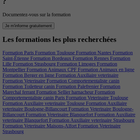
?
Documentez-vous sur la formation
Je m'informe gratuitement
Les formations les plus recherchées
Formation Paris
Formation Toulouse
Formation Nantes
Formation
Saint-Étienne
Formation Bordeaux
Formation Rennes
Formation
Lille
Formation Strasbourg
Formation Limoges
Formation
Montpellier
Formation Animaux CPF
Formation Animaux en ligne
Formation Berger en ligne
Formation Auxiliaire veterinaire
Formation Veterinaire
Formation Comportementaliste canin
Formation Toiletteur canin
Formation Palefrenier
Formation
Marechal ferrant
Formation Sellier harnacheur
Formation
Comportementaliste canin Paris
Formation Veterinaire Toulouse
Formation Auxiliaire veterinaire Toulouse
Formation Auxiliaire
veterinaire Boulogne-Billancourt
Formation Veterinaire Boulogne-
Billancourt
Formation Veterinaire Blanquefort
Formation Auxiliaire
veterinaire Blanquefort
Formation Auxiliaire veterinaire Strasbourg
Formation Veterinaire Maisons-Alfort
Formation Veterinaire
Strasbourg