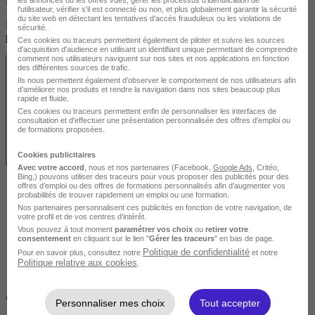
En présentiel
l'utilisateur, vérifier s'il est connecté ou non, et plus globalement garantir la sécurité
du site web en détectant les tentatives d'accès frauduleux ou les violations de
Découvrez les localités disponibles pour suivre cette formation en
sécurité.
présentiel.
Ces cookies ou traceurs permettent également de piloter et suivre les sources
d'acquisition d'audience en utilisant un identifiant unique permettant de comprendre
comment nos utilisateurs naviguent sur nos sites et nos applications en fonction
des différentes sources de trafic.
Ils nous permettent également d’observer le comportement de nos utilisateurs afin
d'améliorer nos produits et rendre la navigation dans nos sites beaucoup plus
rapide et fluide.
Ces cookies ou traceurs permettent enfin de personnaliser les interfaces de
consultation et d'effectuer une présentation personnalisée des offres d'emploi ou
de formations proposées.
Cookies publicitaires
Voir les localités
Avec votre accord
, nous et nos partenaires (Facebook,
Google Ads
, Critéo,
Bing,) pouvons utiliser des traceurs pour vous proposer des publicités pour des
offres d’emploi ou des offres de formations personnalisés afin d’augmenter vos
probabilités de trouver rapidement un emploi ou une formation.
Nos partenaires personnalisent ces publicités en fonction de votre navigation, de
votre profil et de vos centres d’intérêt.
Vous pouvez à tout moment
paramétrer vos choix
ou
retirer votre
consentement
en cliquant sur le lien "
Gérer les traceurs
" en bas de page.
Politique de confidentialité
Pour en savoir plus, consultez notre
et notre
Politique relative aux cookies
.
Objectifs
Personnaliser mes choix
Tout accepter