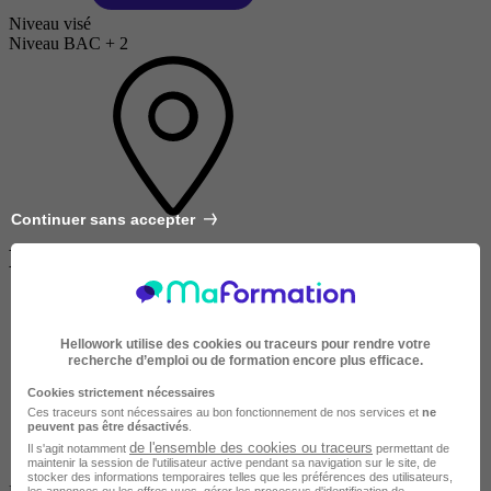
Niveau visé
Niveau BAC + 2
Continuer sans accepter
Localité
Hellowork utilise des cookies ou traceurs pour rendre votre
recherche d’emploi ou de formation encore plus efficace.
Cookies strictement nécessaires
Ces traceurs sont nécessaires au bon fonctionnement de nos services et
ne
peuvent pas être désactivés
.
de l'ensemble des cookies ou traceurs
Il s'agit notamment
permettant de
maintenir la session de l'utilisateur active pendant sa navigation sur le site, de
stocker des informations temporaires telles que les préférences des utilisateurs,
les annonces ou les offres vues, gérer les processus d'identification de