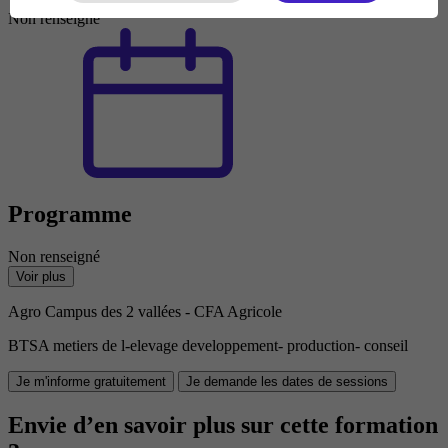
Non renseigné
Programme
Non renseigné
Voir plus
Agro Campus des 2 vallées - CFA Agricole
BTSA metiers de l-elevage developpement- production- conseil
Je m'informe gratuitement
Je demande les dates de sessions
Envie d’en savoir plus sur cette formation